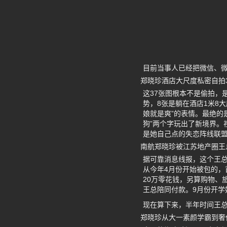
目前当事人已经把微信、
郑晓珍酒店大尺度私密自拍
这37张图根本不是偷拍，是她
势，8张是躺在酒店1米8
娘就是爽”的表情。最绝的
狗”两个字玩出了新境界
是她自己点的失恋阵线联
南航郑晓珍被江苏地产圈王
据可靠消息线报，这个王总
从今年4月份开始被包的，首
20万零花钱，另算购物、
王总陪同付款。9月份开学
现在算下来，半年时间王总
郑晓珍从大一素颜学霸到奢