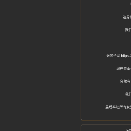
这身
我
据黑子网 htt
现在去南
突然有
我
最后奉劝所有女