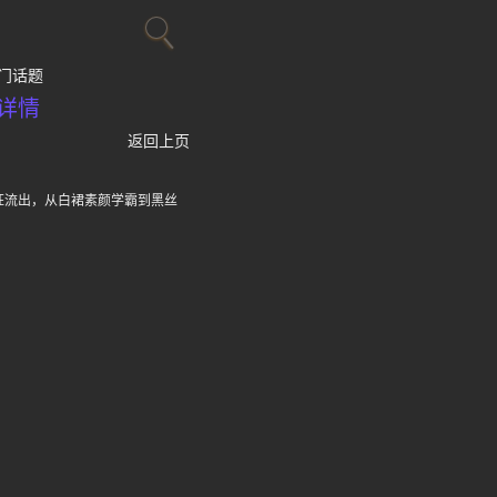
门话题
详情
返回上页
狂流出，从白裙素颜学霸到黑丝