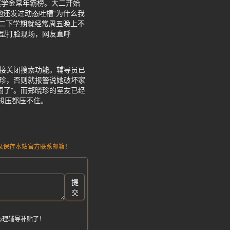
奖学金常年霸榜。大二开始
她还发过动态吐槽“为什么我
大二下学期就经常周五晚上不
大型打脸现场，网友直呼
直接关闭搜索功能。辅导员已
晓珍，否则就报警说她破坏家
国了”。而郑晓珍的室友已经
想压都压不住。
请记录保存本站官方联系邮箱！
提
交
心理辅导补贴了！