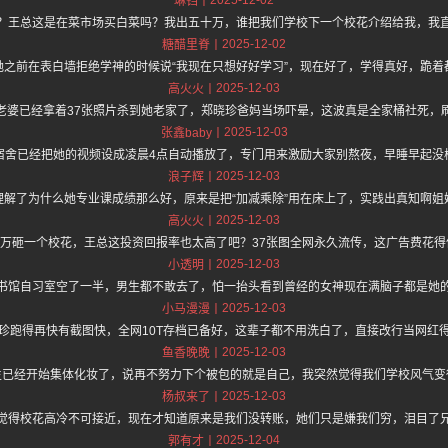
琳铛
？王总这是在菜市场买白菜吗？我出五十万，谁把我们学校下一个校花介绍给我，我
2025-12-02
糖醋里脊
她之前在表白墙拒绝学神的时候说“我现在只想好好学习”，现在好了，学得真好，跪着
2025-12-03
高火火
老婆已经拿着37张照片杀到她老家了，郑晓珍爸妈当场吓晕，这波真是全家桶社死，
2025-12-03
张鑫baby
宿舍已经把她的视频设成凌晨4点自动播放了，专门用来激励大家别熬夜，早睡早起没
2025-12-03
浪子辉
理解了为什么她专业课成绩那么好，原来是把“加减乘除”用在床上了，实践出真知啊姐
2025-12-03
高火火
00万砸一个校花，王总这投资回报率也太高了吧？37张图全网永久流传，这广告费花得
2025-12-03
小透明
书馆自习室空了一半，男生都不敢去了，怕一抬头看到曾经的女神现在满脑子都是她
2025-12-03
小马漫漫
珍跑得再快有截图快，全网10T存档已备好，这辈子都不用洗白了，直接改行当网红
2025-12-03
鱼香晚晚
生已经开始集体化妆了，说再不努力下个被包的就是自己，我突然觉得我们学校风气变
2025-12-03
杨叔来了
觉得校花高冷不可接近，现在才知道原来是我们没转账，她们只是嫌我们穷，泪目了
2025-12-04
郭有才