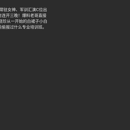
常驻女神、军训汇演C位出
房连开三晚！爆料老哥直接
郑晓珍从一开始的白裙子小白
偷偷报过什么专业培训班。