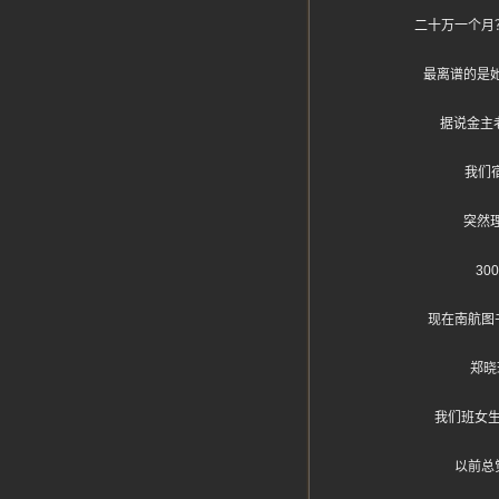
二十万一个月
最离谱的是
据说金主
我们
突然
3
现在南航图
郑晓
我们班女
以前总