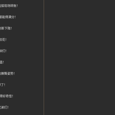
直接现场转账！
都能得满分！
刷新下限！
校花！
妹们！
值！
的撅臀姿势！
得了！
得好奇怪！
兄弟们！