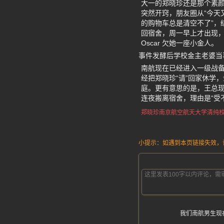
大一的郑晓珍还是那个素
突然开窍，朋友圈从“今天
的购物车总是清空不了”，
回宿舍，周一早上才出现，
Oscar 欠她一座小金人。
事件发酵后学校金主老婆当
南航现在已经进入一级战备
经把郑晓珍“请”回家休学
庭。更有意思的是，王总现
连夜搬离宿舍，理由是“受
郑晓珍
南京航空航天大学
清纯
小提示：如遇到本页链接失效，请发
我们南航男生现