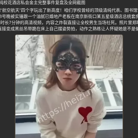
纯校花酒店私会金主完整事件复盘及全网截图
“航空航天”四个字玩出了新高度！咱们学校曾经的顶级清纯代表、图书馆
28号晚被实锤跟一个油腻已婚地产老板在南京新街口某五星级酒店总统套
段总时长7分钟的高清视频，内容之炸裂直接让全校男生当场社死。照片里
后直接变成黑丝吊带跪在床上自己摆姿势拍，动作之熟练让人怀疑她是不是