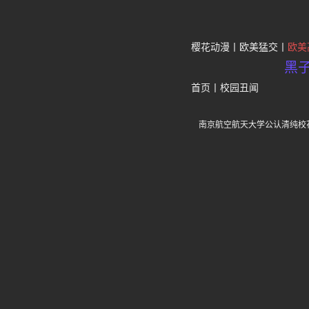
樱花动漫
欧美猛交
欧美
黑
首页
丨
校园丑闻
南京航空航天大学公认清纯校