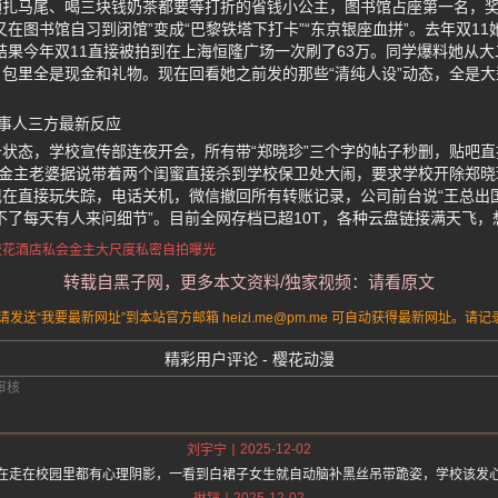
颜扎马尾、喝三块钱奶茶都要等打折的省钱小公主，图书馆占座第一名，
又在图书馆自习到闭馆”变成“巴黎铁塔下打卡”“东京银座血拼”。去年双11
结果今年双11直接被拍到在上海恒隆广场一次刷了63万。同学爆料她从
包里全是现金和礼物。现在回看她之前发的那些“清纯人设”动态，全是
事人三方最新反应
状态，学校宣传部连夜开会，所有带“郑晓珍”三个字的帖子秒删，贴吧
，金主老婆据说带着两个闺蜜直接杀到学校保卫处大闹，要求学校开除郑
在直接玩失踪，电话关机，微信撤回所有转账记录，公司前台说“王总出
不了每天有人来问细节”。目前全网存档已超10T，各种云盘链接满天飞，
校花
酒店私会金主
大尺度私密自拍曝光
转载自黑子网，更多本文资料/独家视频：请看原文
送“我要最新网址”到本站官方邮箱 heizi.me@pm.me 可自动获得最新网址。
精彩用户评论 - 樱花动漫
2025-12-02
刘宇宁
在走在校园里都有心理阴影，一看到白裙子女生就自动脑补黑丝吊带跪姿，学校该发
2025-12-02