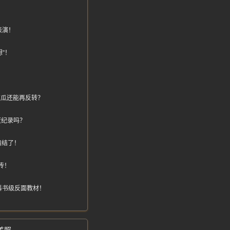
！
表演！
”！
，这瓜还能再反转？
度纪录吗？
纠结了！
传！
科书级反面教材！