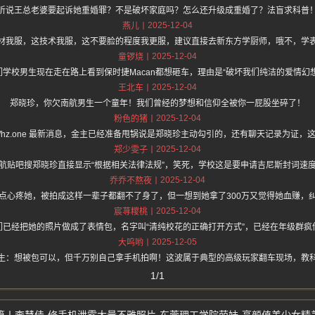
听说王总老婆要起诉她重婚罪？不是破坏家庭吗？怎么还升级成重婚了？法盲求科普
2025-12-04
燕儿
材我服，这技术我服，这不要脸的程度我更服，建议直接去新东方学厨师，哦不，学
2025-12-04
童锣烧
们学校男生现在走在路上看到保时捷Macan都想砸车，理由是“破坏我们纯洁的爱情幻想
2025-12-04
王北车
郑晓珍，你欠南航男生一个童年！我们曾经的梦想和信仰全被你一屁股坐碎了！
2025-12-04
粉色的猪
ps://hz.one 最新消息，金主已经准备甩锅说是郑晓珍主动勾引的，还有聊天记录为证
2025-12-04
郑少雯子
航贴吧搜郑晓珍直接显示“根据相关法律法规”，笑死，学校这是要申请吉尼斯封词速
2025-12-04
乔乔不熬夜
点心疼她，被拍成这样一辈子都翻不了身了，但一想到她拿了300万又觉得她血赚，
2025-12-04
宸荨糭桃
们已经把她的照片做成了表情包，名字叫“清纯校花的正确打开方式”，已经在年级群疯
2025-12-05
大呜哟
生：想被包可以，但千万别自己拿手机拍啊！这波属于典型的高级玩家翻车现场，教
1/1