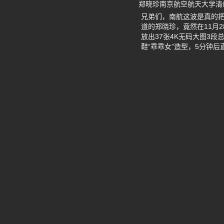
郑晓珍南京航空航天大学清
兄弟们，南航这波是真的把
道的郑晓珍，竟然在11月
放出37张4K无码大图3
鞋“乖乖女”造型，5分钟