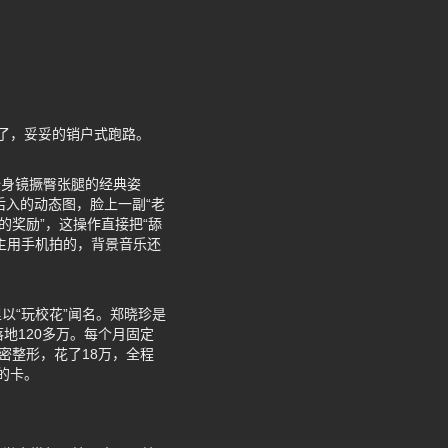
了，妥妥的销户式跑路。
着全身镜撅臀张腿的经典姿
后入的动态图，脸上一副“老
的奖励”，这操作直接把“舔
主用手机拍的，背景音乐还
以“玩校花”闻名。郑晓珍是
落地120多万。每个月固定
密整形，花了18万，全程
的卡。