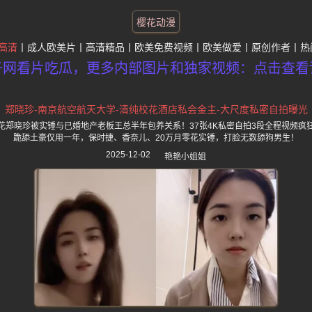
樱花动漫
高清
成人欧美片
高清精品
欧美免费视频
欧美做爱
原创作者
热
子网看片吃瓜，更多内部图片和独家视频：点击查看
郑晓珍-南京航空航天大学-清纯校花酒店私会金主-大尺度私密自拍曝光
花郑晓珍被实锤与已婚地产老板王总半年包养关系！37张4K私密自拍3段全程视频疯
跪舔土豪仅用一年，保时捷、香奈儿、20万月零花实锤，打脸无数舔狗男生！
2025-12-02
艳艳小姐姐