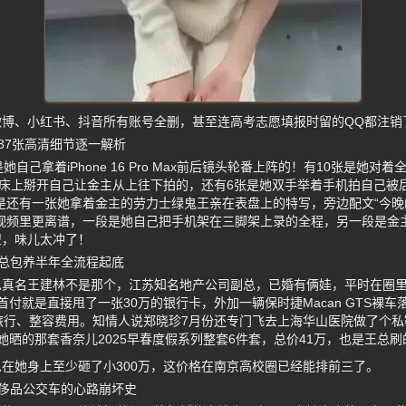
微博、小红书、抖音所有账号全删，甚至连高考志愿填报时留的QQ都注销
37张高清细节逐一解析
自己拿着iPhone 16 Pro Max前后镜头轮番上阵的！有10张是她对
大床上掰开自己让金主从上往下拍的，还有6张是她双手举着手机拍自己被
是还有一张她拿着金主的劳力士绿鬼王亲在表盘上的特写，旁边配文“今晚
。视频里更离谱，一段是她自己把手机架在三脚架上录的全程，另一段是金
盟，味儿太冲了！
总包养半年全流程起底
真名王建林不是那个，江苏知名地产公司副总，已婚有俩娃，平时在圈里
付就是直接甩了一张30万的银行卡，外加一辆保时捷Macan GTS裸车
旅行、整容费用。知情人说郑晓珍7月份还专门飞去上海华山医院做了个私
她晒的那套香奈儿2025早春度假系列整套6件套，总价41万，也是王总刷
在她身上至少砸了小300万，这价格在南京高校圈已经能排前三了。
侈品公交车的心路崩坏史