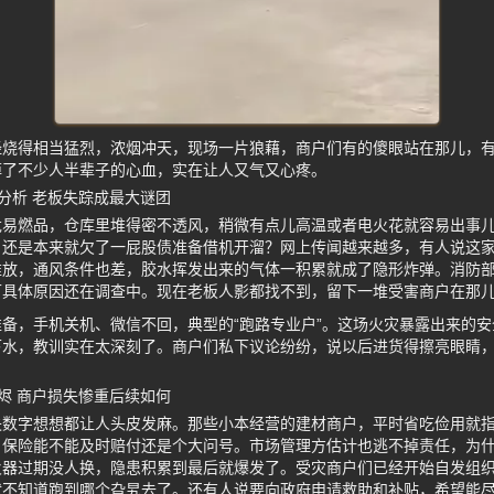
经烧得相当猛烈，浓烟冲天，现场一片狼藉，商户们有的傻眼站在那儿，
掉了不少人半辈子的心血，实在让人又气又心疼。
分析 老板失踪成最大谜团
危易燃品，仓库里堆得密不透风，稍微有点儿高温或者电火花就容易出事
，还是本来就欠了一屁股债准备借机开溜？网上传闻越来越多，有人说这
堆放，通风条件也差，胶水挥发出来的气体一积累就成了隐形炸弹。消防
可具体原因还在调查中。现在老板人影都找不到，留下一堆受害商户在那
备，手机关机、微信不回，典型的“跑路专业户”。这场火灾暴露出来的
下水，教训实在太深刻了。商户们私下议论纷纷，说以后进货得擦亮眼睛
烬 商户损失惨重后续如何
失数字想想都让人头皮发麻。那些小本经营的建材商户，平时省吃俭用就
，保险能不能及时赔付还是个大问号。市场管理方估计也逃不掉责任，为
火器过期没人换，隐患积累到最后就爆发了。受灾商户们已经开始自发组
就不知道跑到哪个旮旯去了。还有人说要向政府申请救助和补贴，希望能