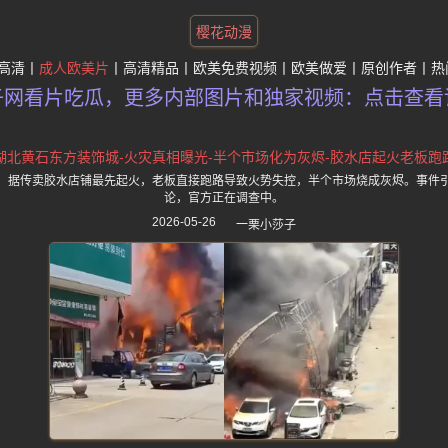
樱花动漫
高清
成人欧美片
高清精品
欧美免费视频
欧美做爱
原创作者
热
子网看片吃瓜，更多内部图片和独家视频：点击查看
湖北黄石东方装饰城-火灾真相曝光-半个市场化为灰烬-胶水店起火老板跑
，据传卖胶水店铺最先起火，老板直接跑路导致火势失控，半个市场烧成灰烬。事件
论，官方正在调查中。
2026-05-26
一栗小莎子