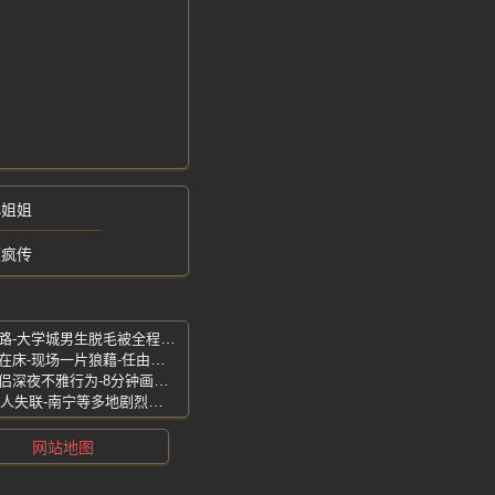
小姐姐
频疯传
晋中榆次西沙疗愈SPA翻车-擦边服务套路-大学城男生脱毛被全程偷拍
黑龙江大庆抓奸现场曝光-小三全身赤裸在床-现场一片狼藉-任由妻子撕衣打骂
阳明山擎天岗国家公园-直播镜头拍到情侣深夜不雅行为-8分钟画面外泄
广西柳州凌晨5级强震-至少13栋楼塌陷3人失联-南宁等多地剧烈震感
网站地图