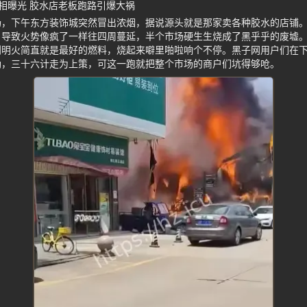
相曝光 胶水店老板跑路引爆大祸
扬，下午东方装饰城突然冒出浓烟，据说源头就是那家卖各种胶水的店铺
导致火势像疯了一样往四周蔓延，半个市场硬生生烧成了黑乎乎的废墟。
到明火简直就是最好的燃料，烧起来噼里啪啦响个不停。黑子网用户们在
劲，三十六计走为上策，可这一跑就把整个市场的商户们坑得够呛。