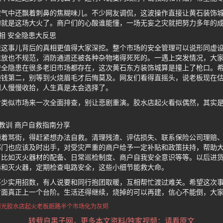
空气中还飘着刺鼻的焦糊味儿。不少网友调侃，这波操作直接让黄石装饰
的就是这场大火了。商户们的心酸谁能懂，一场无妄之灾就把努力多年的
相 安全隐患大反思
但这事儿背后的真相更值得大家深挖。整个市场的安全管理可以说形同虚
堆放也不规范，消防通道还被各种杂物堵得死死的。一遇上突发情况，大
安全隐患在很多老旧市场都存在，这次黄石东方装饰城算是撞上了枪口。
赚钱第二，别等到火烧眉毛才后悔莫及。网友们看得直摇头，说老板现在
别人慢慢收拾，人生真是太会选择了。
对类似市场来一次全面排查，别让悲剧重演。胶水店起火看似偶然，其实
教训 商户自救指南分享
顾着骂街，得赶紧想办法自救。清理残渣、评估损失、联系保险公司理赔
部门也应该及时出手，对受灾严重的商户给予一定补贴和政策扶持，帮助
，比如灭火器材的配备、日常巡检制度、商户自我安全意识等等。以后进
器和灭火器，定期检查电路安全，这些小细节能救大命。
不少实用招数，有人说要和同行抱团取暖，互相帮忙渡过难关。希望这次
方面真正上一个台阶。生活还得继续，烧掉的可以再建，信心不能倒，大
曝光
胶水店起火
老板跑路
半个市场化为灰烬
转载自黑子网，更多本文资料/独家视频：请看原文