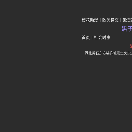
樱花动漫
欧美猛交
欧美
黑
首页
丨
社会时事
湖北黄石东方装饰城发生火灾