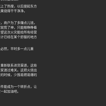
城上了热搜，以后提起东方
成果烧得干干净净。
设，商户为了多赚点儿钱，
家就慌了神，只能眼睁睁看
希望这次火灾能给所有经营
估计已经在某个舒服的地方
是必然，平时多一点儿重
、重新联系进货渠道，这些
大家渡过难关。这把火烧出
货的时候，少囤易燃易爆的
事件能成为一个转折点，让
家一起加油吧。