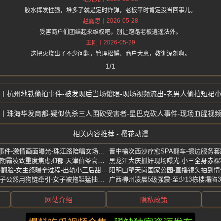
胶水挥发性强，堆多了就是定时炸弹，老板平时肯定没当回事儿。
2026-05-28
赵露思
受害商户们团结起来维权吧，别让跑路老板逍遥法外。
2026-05-29
王刚
这把火烧出了不少问题，管理松懈、商户大意，教训深刻啊。
1/1
杭州地铁偷拍事件-被发现后当场傻眼-现场视频流出-老男人偷拍短裙
珠海华发商都-疑似仇杀三人围砍受害者-星巴克砍人事件-现场血腥视
相关内容推荐 - 樱花动漫
KTV51-南京温莎包间下大雨事件-激情画面曝光-珠江路陪唱女场面火辣
瑶瑶-遭同学偷拍私密视频-长期霸凌致重度焦虑抑郁-天津伯苓高级中学女生
张浩-必胜客员工骗女友2万多翻脸-女主怒曝全过程-出轨小三后甜蜜秀恩爱
川渝闹市-真离谱暴力事件-男子公然用狗链牵引-女子被拖鞋猛抽并踩踏头部
网站介绍
隐私政策