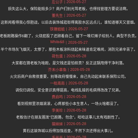
2026-05-27
左公子
损失这么大，保险能赔多少？商户们别光骂老板，也得找管理方要说法啊。
2026-05-27
董先生
这新闻看得我心惊胆战，以后去装饰城逛街得离胶水区远点儿，谁知道哪天又冒烟。
2026-05-27
铁锤姐姐
老板跑路操作6翻了，火烧屁股了还顾着自己，留下一堆烂摊子给别人，典型不负责
White&8
2026-05-27
半个市场灰飞烟灭，太惨了，那些木板涂料烧起来味道肯定难闻，消防兄弟辛苦了。
2026-05-28
荷包蛋
大家都在猜老板为啥跑，是欠钱还是怕担责？反正这锅甩得干净利落。
2026-05-28
芥末小章鱼
火灾后商户自救很重要，别等政府慢慢来，自己先动起来联系保险公司。
2026-05-28
一枝南南
调侃归调侃，安全意识真得提高，电线乱接的毛病得改改了兄弟。
2026-05-28
费启鸣
看到视频里浓烟滚滚，心疼那些小本生意人，一场火啥都没了。
2026-05-28
李美珍
老板估计在朋友圈发“已跑路，勿念”，哈哈这事儿太有戏剧性了。
2026-05-28
猫妹妹
黄石这装饰城以后得加强巡查，不然下次还得出大事儿。
2026-05-28
毛光光