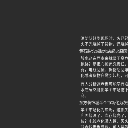
消防队赶到现场时，火已
火不光烧掉了货物，还烧
黄石装饰城胶水店起火原因
胶水这东西本来就属于高
跑路？是担心被追究责任
弱，电线乱扯、货物胡乱
化或者货物自燃引起的，
有人分析这老板可能早有准
水店居然能把半个市场拖
商。
东方装饰城半个市场化为灰
半个市场化为灰烬，这损
店面烧没了、库存烧光了
位？电线老化没人管，灭
联合找老板算账，可人早