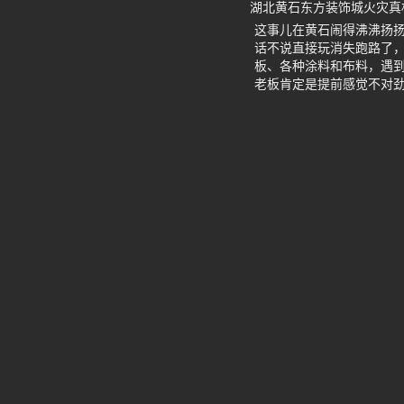
湖北黄石东方装饰城火灾真
这事儿在黄石闹得沸沸扬
话不说直接玩消失跑路了，
板、各种涂料和布料，遇
老板肯定是提前感觉不对