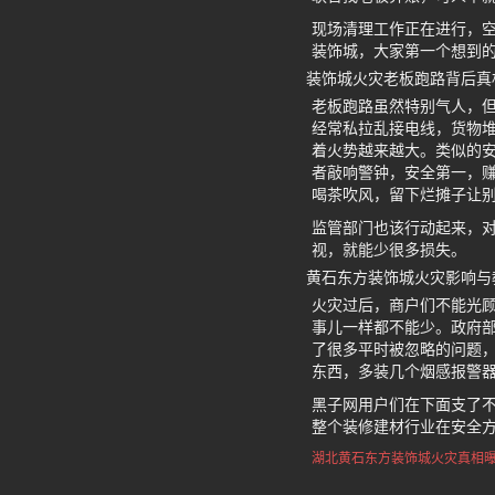
现场清理工作正在进行，
装饰城，大家第一个想到
装饰城火灾老板跑路背后真
老板跑路虽然特别气人，
经常私拉乱接电线，货物
着火势越来越大。类似的
者敲响警钟，安全第一，
喝茶吹风，留下烂摊子让
监管部门也该行动起来，
视，就能少很多损失。
黄石东方装饰城火灾影响与
火灾过后，商户们不能光
事儿一样都不能少。政府
了很多平时被忽略的问题
东西，多装几个烟感报警
黑子网用户们在下面支了
整个装修建材行业在安全
湖北黄石东方装饰城
火灾真相