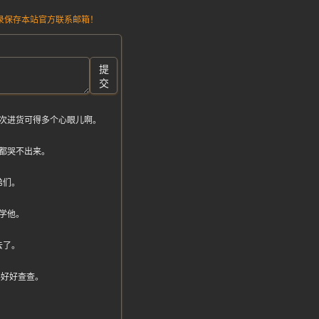
请记录保存本站官方联系邮箱！
提
交
次进货可得多个心眼儿啊。
都哭不出来。
弟们。
学他。
去了。
真得好好查查。
。