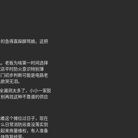
有的急得直跺脚骂娘。这把
儿。老板为啥第一时间选择
家店平时防火意识特别薄
部门初步判断可能是电路老
儿欲哭无泪。
安全漏洞太多了，小小一家胶
，别再找这种不靠谱的供应
指着这个摊位过日子，现在
什么日常消防巡查没落实到
织起来商量维权，有人准备
尽快恢复经营。