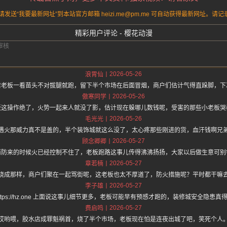
送“我要最新网址”到本站官方邮箱 heizi.me@pm.me 可自动获得最新网址。
精彩用户评论 - 樱花动漫
2026-05-26
浪胃仙
店老板一看苗头不对拔腿就跑，留下半个市场在后面冒烟，商户们估计气得直跺脚，下
2026-05-26
傲寒同学
板这操作绝了，火势一起来人就没了影，估计现在躲哪儿数钱呢，受害的那些小老板哭
2026-05-26
毛光光
遇火那威力真不是盖的，半个装饰城就这么没了，太心疼那些刚进的货，血汗钱啊兄
2026-05-27
顾念卿卿
消防来的时候火已经控制不住了，老板跑路这事儿传得沸沸扬扬，大家以后做生意可别
2026-05-27
章若楠
烧成那样，商户们聚在一起骂街呢，这老板也太不厚道了，防火措施呢？平时都干嘛
2026-05-27
李子雄
ttps://hz.one 上面说这事儿细节更多，老板可能早有预感才跑的，装修城安全隐患
2026-05-27
费启鸣
哎哟喂，胶水店成罪魁祸首，烧了半个市场，老板现在怕是连夜出城了吧，笑死个人