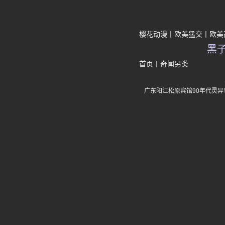
樱花动漫
欧美猛交
欧美
黑
首页
丨
奇闻另类
广东阳江松原宾馆90年代灵