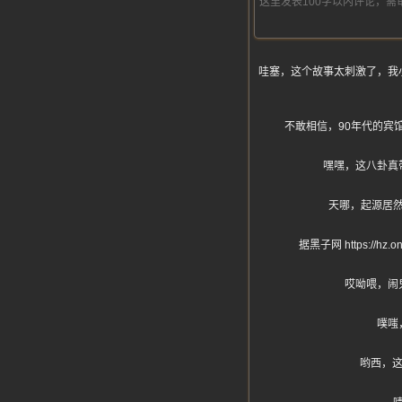
哇塞，这个故事太刺激了，我
不敢相信，90年代的宾
嘿嘿，这八卦真
天哪，起源居
据黑子网 https:
哎呦喂，闹
噗嗤
哟西，