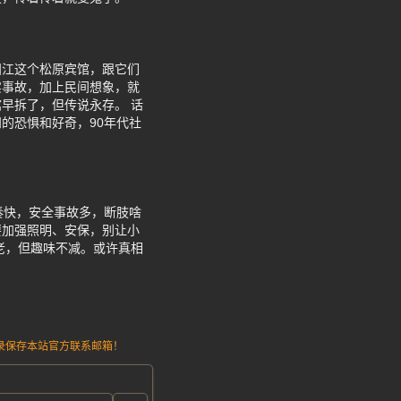
阳江这个松原宾馆，跟它们
实事故，加上民间想象，就
早拆了，但传说永存。 话
的恐惧和好奇，90年代社
奏快，安全事故多，断肢啥
要加强照明、安保，别让小
老，但趣味不减。或许真相
请记录保存本站官方联系邮箱！