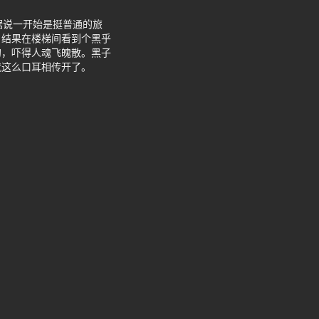
据说一开始是挺普通的旅
，结果在楼梯间看到个黑乎
的，吓得人魂飞魄散。黑子
就这么口耳相传开了。