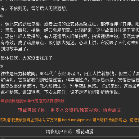
则有，不信则无，留给后人无限遐想。
响
啊。像北京的劲松鬼楼，或者上海的延安路高架龙柱，都传得神乎其神。
全：黑影、断肢、楼梯，经典鬼屋配置。比较起来，这些故事往往源于真
，现在年轻人爱探险，有人还组团去旧址拍照，拍短视频啥的，虽然宾馆
有奇效，成了暗黑景点，吸引胆大鬼迷。心理上讲，它反映了人们对未知
射到鬼故事里了。
场集体狂欢，大家没事找乐子。
示
往往是压力释放阀。90年代广东经济起飞，阳江人忙着挣钱，但生活节
会解读呢，它提醒我们别轻信谣言，科学理性点。警示启示是，宾馆管理
但鬼故事还是流行，教人珍惜生命，别半夜乱晃悠。 总的来说，这事虽
多点神秘感。谁知道呢，下次去阳江，说不定还能听到新版传说。
异黑影
楼梯断肢
90年代闹鬼真相
真假难辨
转载自黑子网，更多本文资料/独家视频：请看原文
送“我要最新网址”到本站官方邮箱 heizi.me@pm.me 可自动获得最新网址。
精彩用户评论 - 樱花动漫