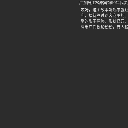
广东阳江松原宾馆90年代
哎呀，这个故事听起来就让
店，接待些过路客商啥的
乎的影子晃悠，形状怪异
网用户们议论纷纷，有人