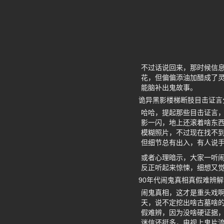
不过话说回来，那时候信
花，但偏偏添油加醋成了灵
能脑补出鬼故事。
诡异黑影楼梯断肢目击证言
哈哈，提起那些目击证言
影一闪，地上还滚着啥东
模糊照片，不过现在找不
但细节总有出入，有人说手
或者心理暗示，大家一听
反正听起来惊悚，细想又
90年代闹鬼真相真假难辨解
闹鬼真相，这才是重头戏啊
天，说不定挖出啥古墓啥
假难辨，因为没啥硬证据，
迷信还挺多，电视上鬼片