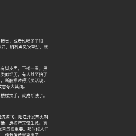
影错觉，或者谁喝多了眼
诡异，稍有点风吹草动，就
梯有脚步声，下楼一看，黑
说类似经历，有人甚至拍了
区，断肢描述得活灵活现，
故意夸大其词。
的楼梯扶手，就成断肢了。
经济腾飞，阳江开发热火朝
坏话，想搞垮宾馆生意。真
代背景很重要。那时候人们
肢，传着传着就变鬼了。