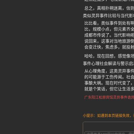
总之，真相扑朔迷离，信
类似灵异事件比较与当代影
比比看，类似事件到处有
比，规模小点，但元素齐
成都市传说了。当代影响呢
说回来，这事对当地旅游倒
会变迁快，焦虑多，就投
哈哈，现在回想，感觉像
事件心理社会解读与警示启
从心理角度，这类灵异事件
的可能源于工伤传闻。社
事酿大祸。现在时代变了，
就是个笑话，但它让生活
广东阳江
松原宾馆灵异事件
诡
小提示：如遇到本页链接失效，请发