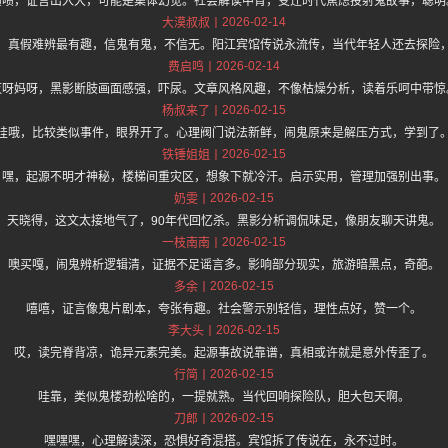
啧啧，证言出入大，可能是集体幻觉。社会解读中肯，变迁时代焦虑投射鬼故事，聪明
2026-02-14
大漠叔叔
，真假难辨最有趣，信鬼有鬼，不信无。阳江宾馆传说永流传，当代年轻人还去探险
2026-02-14
费启鸣
哎呀妈呀，黑影断肢画面感强，吓尿。文章风格风趣，不像枯燥分析，读着乐呵中带惊
2026-02-15
杨叔来了
哇哦，比较类似事件，眼界开了。心理阀门说法新鲜，闹鬼原来是解压方式，学到了
2026-02-15
铁锤姐姐
嘿，起源不明才神秘，楼梯间重灾区，想象下就冷汗。启示实用，管理加强别出事。
2026-02-15
奶雯
天晓得，这文太接地气了，90年代回忆杀。黑影分析调侃味足，像朋友聊天讲鬼。
2026-02-15
一枝南南
噢买嘎，闹鬼辨析逻辑清，证据不足谣言多。影响部分现实，旅游暗黑点，奇葩。
2026-02-15
多余
嘻嘻，证言像鬼片剧本，夸张有趣。社会警示别轻信，理性点好，赞一个。
2026-02-15
李大头
哎，读完脊背凉，诡异元素完美。起源事故说靠谱，真相或许就是意外传歪了。
2026-02-15
行简
哇靠，类似鬼楼劲松啥的，一提就熟。当代回响探险队，胆大包天啊。
2026-02-15
刀郎
嘿嘿嘿，心理解读深，恐惧好奇混搭。宾馆拆了传说在，永不过时。