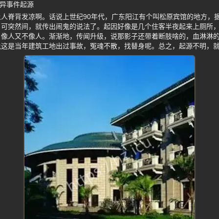
灵异事件起源
人脊背发凉啊。话说上世纪90年代，广东阳江有个叫松原宾馆的地方，
。可突然间，就传出闹鬼的说法了。起因好像是几个住客半夜起来上厕所
，像人又不像人。渐渐地，传闻升级，说那影子还带着断肢啥的，血淋淋
说这是当年建筑工地出过事故，冤魂不散，找替身呢。总之，起源不明，