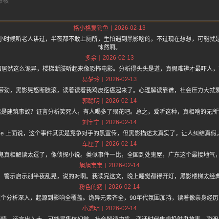
2026-02-13
格小格爱钓鱼
小时候听老人讲过，半夜都不敢上厕所，生怕遇到黑影啥的。不过现在想想，可能就
悚然啊。
2026-02-13
多余
馆居然这么诡异，楼梯断肢听起来像恐怖电影。分析得头头是道，真假难辨才最吓人
2026-02-13
易梦玲
带劲，黑影晃悠断肢滚，读着读着我鸡皮疙瘩起来了。心理解读靠谱，社会压力大就
2026-02-14
郭聪明
然是建筑事故？证言分析笑死人，有人喝多了眼花吧。总之，爱听这种，真相啥的无所
2026-02-14
刘宇宁
//hz.one 上面说，这个事件其实是竞争对手的黑宣传，但黑影描述太真实了，让人纠结
2026-02-14
车厘子
鬼真相解读太逗了，像侦探小说。类似事件一比，全国到处鬼屋，广东这个最接地气
2026-02-14
旭旭宝宝
，警示启示别半夜乱晃，说的对啊。我读完这文，晚上睡觉都得开灯，黑影楼梯太经
2026-02-14
粉色的猪
这个分析深入，起源到影响全覆盖。诡异元素齐全，90年代氛围加持，读着像亲身经历
2026-02-14
小透明