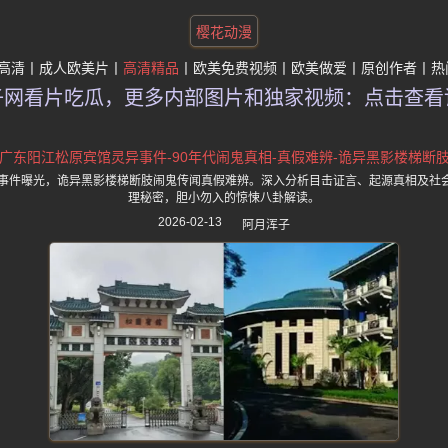
樱花动漫
高清
成人欧美片
高清精品
欧美免费视频
欧美做爱
原创作者
热
子网看片吃瓜，更多内部图片和独家视频：点击查看
广东阳江松原宾馆灵异事件-90年代闹鬼真相-真假难辨-诡异黑影楼梯断
异事件曝光，诡异黑影楼梯断肢闹鬼传闻真假难辨。深入分析目击证言、起源真相及社
理秘密，胆小勿入的惊悚八卦解读。
2026-02-13
阿月浑子