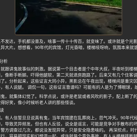
息不发达，手机都没普及，啥事一传十十传百，就变味了。或许就是个光
异大片。想想看，90年代的宾馆，灯光昏暗，楼梯吱呀响，氛围本来就
分析
，就跟讲鬼故事似的刺激。据说第一个目击者是个中年大叔，半夜听到楼
西，像断手断脚。吓得他腿软，第二天就退房跑路了。后来又有几个住客
到了。分析起来，这些证言大同小异，黑影总在午夜出现，楼梯间是重灾
，有人说腿。 调侃一句，这些证言靠谱吗？可能有的人是为了博眼球，
闹鬼，就集体幻觉了。科学点说，或许是老鼠或者风吹的影子，配上断了
觉得好笑，像小时候听老人讲的那些怪谈。
读
。有人信誓旦旦说真有鬼，当年宾馆建在乱葬岗上，怨气冲天。90年代
的，导致灵异频发。但也有人反驳，说全是谣言，可能是竞争对手散布的
警方调查过几次，都说没发现异常，只是安全隐患啥的。 再深挖点，时
流行，容易把现实和幻想混一起。或许就是个意外事故，有人从楼梯摔断