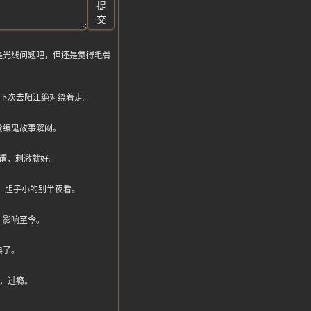
提
交
是光线问题吧，但还是觉得毛骨
，下次去阳江绝对绕着走。
爱编鬼故事解闷。
谓，刺激就好。
真假，胆子小的别半夜看。
，影响至今。
典了。
，过瘾。