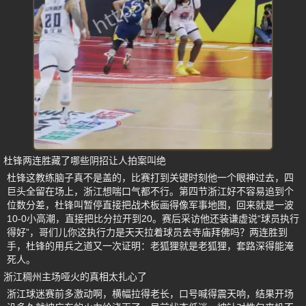
杜锋两连胜藏了哪些阴招让人拍案叫绝
杜锋这教练脑子真不是盖的，比赛打到关键时刻他一个眼神过去，四
巨头全留在场上，浙江想喘口气都不行。第四节浙江好不容易追到个
位数分差，杜锋叫暂停直接把战术板画得像军事地图，回来就是一波
10-0小高潮，直接把比分拉开到20。赛后采访他还装谦虚说“球员执行
得好”，哥们儿你这执行力是天天拉着球员去寺庙拜佛吗？两连胜到
手，杜锋的用兵之道又一次证明：老狐狸就是老狐狸，套路深得能淹
死人。
浙江稠州主场哑火的真相太扎心了
浙江球迷赛前多激动啊，横幅拉得老长，口号喊得震天响，结果开场