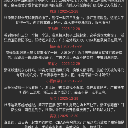
周琦这赛季回来后简直不是人，22分10板外加几个大帽，浙江内线被他虐成背景
板，余嘉豪估计做梦都梦到周琦的盖帽，内线天花板直接升级成宇宙天花板了。
2025-12-28
岚莺
杜锋赛后那张笑脸我真的服了，暂停一叫四巨头全上，浙江直接崩盘，这老头子
阴得一批，两连胜拿得太轻松，战术脏得能洗黑煤，服气服气！
2025-12-28
王钟瑶
看到胡明轩三分一个接一个进，我直接从椅子上蹦起来，这手感也太离谱了，浙
江后卫防都防不住，沃特还来补刀，广东这外线火力，CBA其他队哭晕在厕所。
2025-12-29
一枝南南
威姆斯那记隔人暴扣我重播了十遍，太嚣张了！浙江防守球员直接被打成表情
包，起跳那一瞬球馆都安静了，广东这四巨头真不是盖的，牛批到没朋友。
2025-12-29
郭有才
浙江球迷别灰心好吗，毕竟对面是四巨头啊，换谁来都得跪。吴前今天被防得只
有可怜的几分，下半赛季卷土重来，把广东再干翻一次才解气！
2025-12-29
小程同学
沃特突破那一下我看傻了，浙江后卫被晃得找不着北，像在演喜剧片，广东快攻
打得行云流水，浙江反击全成送分，差距不是一点半点啊。
2025-12-29
多余
杜锋这教练越老越贼，第四节直接把四巨头摁死在场上不让下，浙江想翻盘？门
都没有！两连胜到手，杜锋估计回家要开香槟庆祝了，哈哈哈太贱了。
2025-12-30
宵夜
说真的，四巨头一起发力的时候，CBA还有啥悬念？广东这阵容放眼全联盟都是
降维打击，季后赛走着瞧，谁敢说自己能干翻他们？