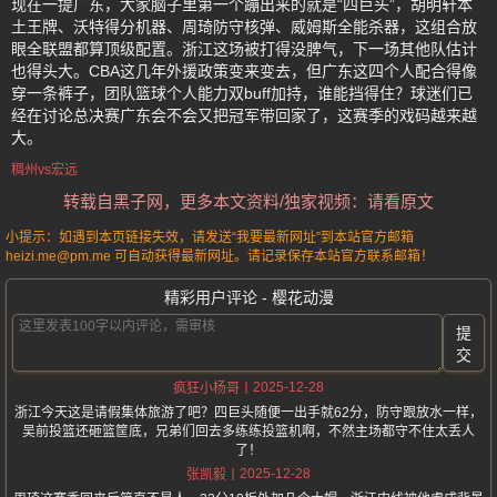
现在一提广东，大家脑子里第一个蹦出来的就是“四巨头”，胡明轩本
土王牌、沃特得分机器、周琦防守核弹、威姆斯全能杀器，这组合放
眼全联盟都算顶级配置。浙江这场被打得没脾气，下一场其他队估计
也得头大。CBA这几年外援政策变来变去，但广东这四个人配合得像
穿一条裤子，团队篮球个人能力双buff加持，谁能挡得住？球迷们已
经在讨论总决赛广东会不会又把冠军带回家了，这赛季的戏码越来越
大。
稠州vs宏远
转载自黑子网，更多本文资料/独家视频：请看原文
小提示：如遇到本页链接失效，请发送“我要最新网址”到本站官方邮箱
heizi.me@pm.me 可自动获得最新网址。请记录保存本站官方联系邮箱！
精彩用户评论 - 樱花动漫
提
交
2025-12-28
疯狂小杨哥
浙江今天这是请假集体旅游了吧？四巨头随便一出手就62分，防守跟放水一样，
吴前投篮还砸篮筐底，兄弟们回去多练练投篮机啊，不然主场都守不住太丢人
了！
2025-12-28
张凯毅