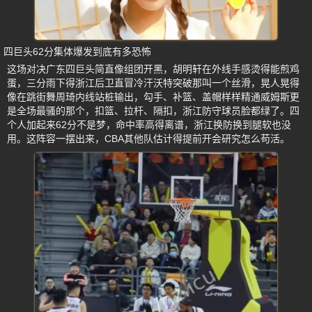
四巨头62分集体爆发到底有多恐怖
这场对决广东四巨头简直像组团开黑，胡明轩在外线手感烫得能煎鸡
蛋，三分雨下得浙江后卫直冒冷汗沃特突破那叫一个丝滑，晃人晃得
像在跳街舞周琦内线站桩输出，勾手、补篮、盖帽样样精通威姆斯更
是全场最骚的那个，扣篮、拉杆、隔扣，浙江防守球员脸都绿了。四
个人加起来62分不是梦，命中率高得离谱，浙江换防换到腿软也没
用。这阵容一摆出来，CBA其他队估计得提前开会研究怎么苟活。