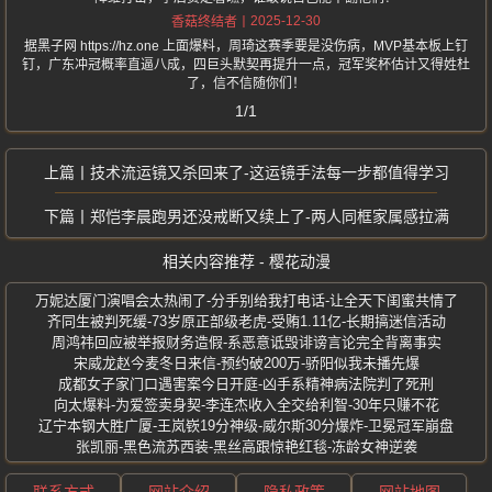
2025-12-30
香菇终结者
据黑子网 https://hz.one 上面爆料，周琦这赛季要是没伤病，MVP基本板上钉
钉，广东冲冠概率直逼八成，四巨头默契再提升一点，冠军奖杯估计又得姓杜
了，信不信随你们！
1/1
技术流运镜又杀回来了-这运镜手法每一步都值得学习
郑恺李晨跑男还没戒断又续上了-两人同框家属感拉满
相关内容推荐 - 樱花动漫
万妮达厦门演唱会太热闹了-分手别给我打电话-让全天下闺蜜共情了
齐同生被判死缓-73岁原正部级老虎-受贿1.11亿-长期搞迷信活动
周鸿祎回应被举报财务造假-系恶意诋毁诽谤言论完全背离事实
宋威龙赵今麦冬日来信-预约破200万-骄阳似我未播先爆
成都女子家门口遇害案今日开庭-凶手系精神病法院判了死刑
向太爆料-为爱签卖身契-李连杰收入全交给利智-30年只赚不花
辽宁本钢大胜广厦-王岚嵚19分神级-威尔斯30分爆炸-卫冕冠军崩盘
张凯丽-黑色流苏西装-黑丝高跟惊艳红毯-冻龄女神逆袭