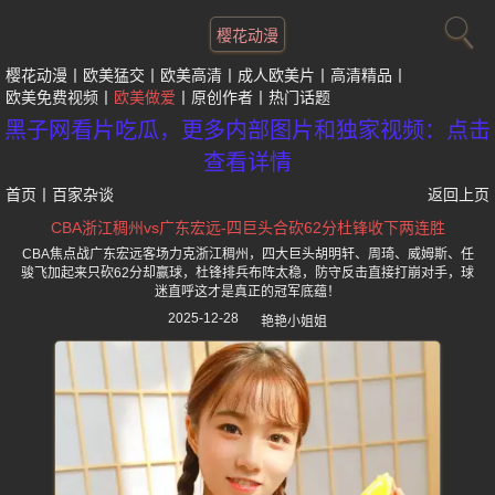
樱花动漫
樱花动漫
欧美猛交
欧美高清
成人欧美片
高清精品
欧美免费视频
欧美做爱
原创作者
热门话题
黑子网看片吃瓜，更多内部图片和独家视频：点击
查看详情
首页
丨
百家杂谈
返回上页
CBA浙江稠州vs广东宏远-四巨头合砍62分杜锋收下两连胜
CBA焦点战广东宏远客场力克浙江稠州，四大巨头胡明轩、周琦、威姆斯、任
骏飞加起来只砍62分却赢球，杜锋排兵布阵太稳，防守反击直接打崩对手，球
迷直呼这才是真正的冠军底蕴！
2025-12-28
艳艳小姐姐