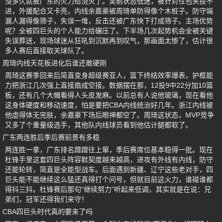
没多久就被广东的火力给浇灭了。吴前状态低迷，被针对性包夹投不
进，外援配合又卡壳，内线余嘉豪被周琦单防得像个木桩子。防守端
漏人漏得像筛子，失误一堆，反击还被广东快下打成筛子。主场优势
呢？全被四巨头的个人能力给碾压了。下半场几次起势机会全被关键
失误葬送，现场球迷从狂吼到沉默再到叹气，那画面太惨了，估计很
多人赛后直接取关球队了。
周琦内线天花板进化后谁还敢硬刚
周琦这赛季回来后简直变身超级赛亚人，篮下终结效率爆表，护框能
力把浙江几次强上直接扇成空接。数据摆在那，12投9中22分加10篮
板，还有几个大帽看得人头皮发麻。以前总有人说他玻璃，现在看他
这身体硬度和移动速度，怕是要把CBA内线统治好几年。浙江内线被
他虐得体无完肤，余嘉豪下场后眼神都空了。周琦这状态，MVP竞争
又多了个重量级选手，其他队内线球员看到他估计腿都软了。
广东两连胜后季后赛前景有多稳
两连胜一拿，广东排名蹭蹭往上窜，季后赛席位基本稳得一批。现在
杜锋手里这套四巨头阵容默契度越来越高，进攻有外线有内线，防守
还能轮转，简直是全能型战车。后面遇到新疆、辽宁这些老对手，四
巨头能不能继续这么猛还真得打个问号，但就目前这火力，谁碰谁都
得抖三抖。杜锋赛后那句“继续努力”听起来低调，其实就是在说：兄
弟们，冠军还得我们来守！
CBA四巨头时代真的要来了吗