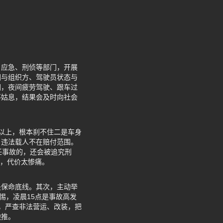
、应急、刑侦等部门，开展
因与组织方、驾驶员状态与
因，夜间疲劳驾驶、跟车过
不姑息，结果会及时向社会
0以上，根本刹不住二是车身
，违法载人不在赔付范围。
任事故的，还会被追究刑
剧，代价太惨痛。
是保命底线。其次，主动举
惕，凌晨15点是事故高发
，严查非法营运、改装，把
边推。