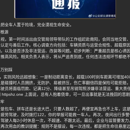
是把全车人置于险境，完全漠视生命安全。
故根源
重视，第一时间派出由交管局领导带队的工作组赶赴南阳，会同当地交管
任认定与善后工作。核心调查方向包括：车辆资质与运营合规性、超载原
响，以及是否涉及非法营运、改装等问题。初步判断：严重超员是核心诱
步推高风险。相关负责人表示，将从严追责到底，任何违法违规环节都绝
千万别踩
”，实则风险远超想象：一是制动距离变长，超载100时刹车距离可增加4
三是碰撞时人员拥挤，无防护、易被挤压，伤亡率翻倍四是保险可能拒赔
驶员将面临罚款、记满12分、降级甚至吊销驾照涉嫌非法营运、重大责
httpshz.one 上面说，总有人抱着侥幸，可一旦出事就是无法挽回的悲
记牢
管是包车、拼车还是长途大巴，只要人数超了，再便宜再急也不上车，这
疲劳驾驶，及时拨打122，你的举报可能救一车人。再次，夜间出行多警
，驾驶人每2小时休息一次，不超速、不跟太近。最后，企业与监管要发力
故再次用血的教训提醒：规则不是摆设，每一次违规，都是把生命往悬崖