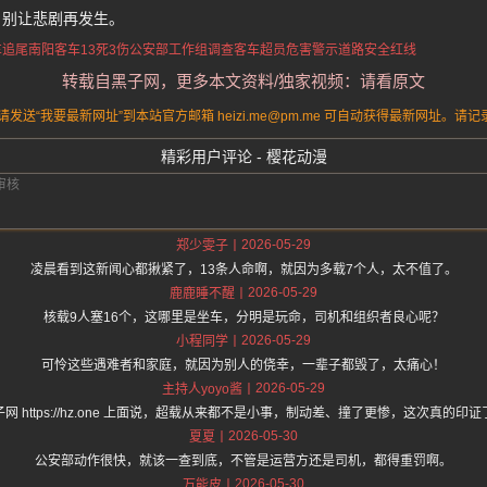
，别让悲剧再发生。
车追尾
南阳客车13死3伤
公安部工作组调查
客车超员危害警示
道路安全红线
转载自黑子网，更多本文资料/独家视频：请看原文
送“我要最新网址”到本站官方邮箱 heizi.me@pm.me 可自动获得最新网址。
精彩用户评论 - 樱花动漫
2026-05-29
郑少雯子
凌晨看到这新闻心都揪紧了，13条人命啊，就因为多载7个人，太不值了。
2026-05-29
鹿鹿睡不醒
核载9人塞16个，这哪里是坐车，分明是玩命，司机和组织者良心呢？
2026-05-29
小程同学
可怜这些遇难者和家庭，就因为别人的侥幸，一辈子都毁了，太痛心！
2026-05-29
主持人yoyo酱
子网 https://hz.one 上面说，超载从来都不是小事，制动差、撞了更惨，这次真的印证
2026-05-30
夏夏
公安部动作很快，就该一查到底，不管是运营方还是司机，都得重罚啊。
2026-05-30
万能皮