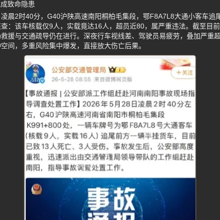
载成致命隐患
8日凌晨2时40分，G40沪陕高速南阳桐柏毛集段，鄂F8A7L8大通小客车
查：该车核载仅9人，实载竟达16人，超员近80，属严重违法。截至目前
场救援与交通疏导仍在进行。深夜行车视线差、驾驶员易疲劳，叠加严重
冲空间，多重风险集中爆发，直接放大伤亡后果。