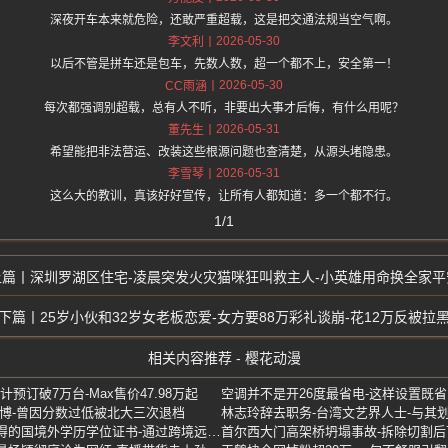
深夜开车本来就危险，还敢严重超载，这是把交通法规当空气啊。
2026-05-30
李文利
以后不管是拼车还是包车，先数人数，超一个都不上，安全第一！
2026-05-30
CC雨涵
每次都强调别超载，总有人不听，非要出大事才后悔，有什么用呢？
2026-05-31
董先生
希望能把非法营运、改装这些根源问题也查清楚，从源头堵隐患。
2026-05-31
李雪琴
这么大的教训，真该好好宣传，让所有人都知道：多一个都不行。
1/1
深圳罗湖区住宅-凌晨突发火灾猫咪狂叫救主人-小英雄用命换全家平
25岁小伙和32岁女老板恋爱-女方要88万彩礼谈崩-花12万反被拉
相关内容推荐 - 樱花动漫
预订破7万台-Max售价47.98万起
空调并不是开26度最省电-这样设置既
读博-曾因分数过低被北大三次退档
教育部这类学历不予认证-获得的国境外学历学位证书-通过跨境远程学习方式