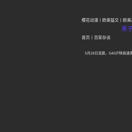
樱花动漫
欧美猛交
欧美
黑
首页
丨
百家杂谈
5月28日凌晨，G40沪陕高