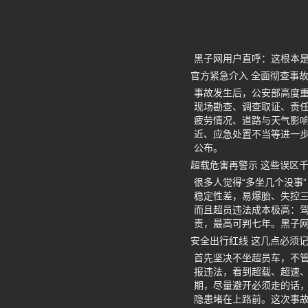
黑子网用户直呼：这根本
官方紧急介入 全面彻查事
事故发生后，公安部高度
现场勘查、调查取证、责
疲劳情况、道路与天气影
近、应急处置不当等进一
公布。
超载危害再警示 这些误区
很多人觉得“多坐几个没事
稳定性差，易爆胎、失控
而且超员违法成本极高：驾
责，最高可判七年。黑子网 
安全出行红线 这几点必须
首先坚决不坐超员车，不
报违法，看到超载、超速、
期，尽量避开必须走的话
隐患堵在上路前。这次事