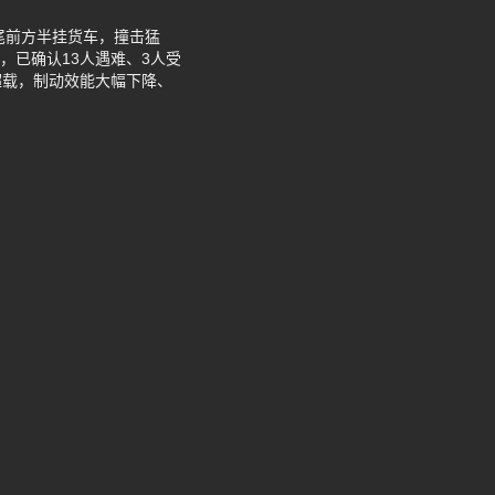
追尾前方半挂货车，撞击猛
，已确认13人遇难、3人受
超载，制动效能大幅下降、