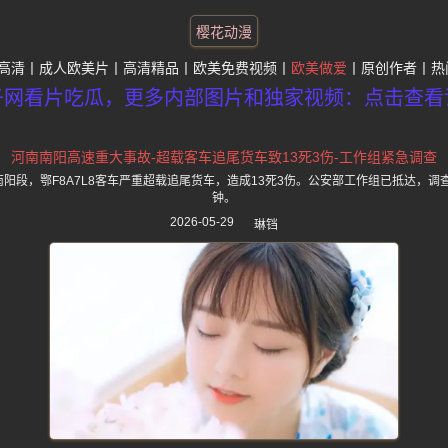
樱花动漫
高清
成人欧美片
高清精品
欧美免费视频
欧美做爱
原创作者
热
子网看片吃瓜，更多内部图片和独家视频：点击查看
河南南阳高速重大事故-超载客车追尾货车致13死3伤-工作组紧急调查
速南阳段，鄂F8A7L8客车严重超载追尾货车，造成13死3伤。公安部工作组已抵达，
钟。
2026-05-29
琳铛