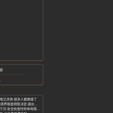
安
黑
省电又凉快-很多人都做错了
林志玲辞去职务-台湾文艺界人士-与其划清界限是明智决定-国台办明智决定
首尔西大门高架桥坍塌事故-拆除切割后下沉-安全检查时桥体垮塌致3死3伤