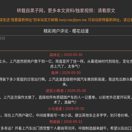
转载自黑子网，更多本文资料/独家视频：请看原文
送“我要最新网址”到本站官方邮箱 heizi.me@pm.me 可自动获得最新网址。
精彩用户评论 - 樱花动漫
2026-05-30
森林北
上头，上汽居然把用户数干到一亿，简直是开了挂一样。从桑塔纳时代到现在，变化
虑上汽了，太争气！
2026-05-30
鱼神
得装下多少家庭的日常出行啊。上汽这波直接把中国汽车推到新高度，我这吃瓜群众
来。
2026-05-30
疯狂小杨哥
.one 上面说，上汽这次操作太狠了，直接给所有质疑国产车的人一记重拳。以前老外还爱开
术了，真解气！
2026-05-30
小马漫漫
光，现在上汽用户破亿，中间故事能写一本小说。建议其他车企多学学，别只卷价格，
2026-05-31
韩美娟
有多幸运？开着上汽车出门感觉整个人都自带光环。中国制造越来越牛，希望以后出口