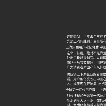
谁能想到，当年那个生产
光是上汽的胜利，更是所
上汽集团用户破亿背后 中
这个一亿用户绝对不是靠
外出口也越来越猛。以前
市场份额节节攀升，用户
广大消费者对国产车从怀
供应链上下游企业跟着受益
看，用户破亿反映出中国
入，成果现在开始集中兑
全球第一亿位用户诞生 上
那位神秘的全球第一亿位
能走到今天这一步，靠的
感、售后服务都越来越靠