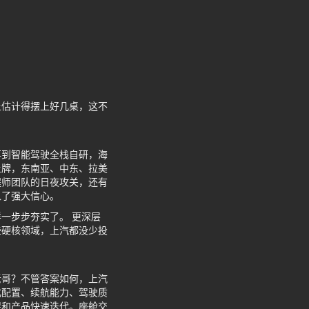
上估计得摆上好几桌，这不
再到智能驾驶全栈自研，海
上牌，东南亚、中东、拉美
程师团队的日夜攻关，还有
入了强大信心。
一步步夯实了。 更深层
些硬核领域，上汽都没少投
老哥？不管答案如何，上汽
化配置、续航能力、驾驶质
捉和产品快速迭代。座舱交