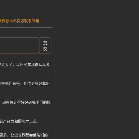
请记录保存本站官方联系邮箱！
提
交
也太大了，以后买车我得认真考
都替他们高兴，期待更多好车出
玩笑，现在估计得好好研究咱们的技
卷产品力和服务才王道。
更多，让全世界都尝尝咱们的