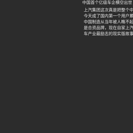
中国首个亿级车企横空出世
上汽集团这次真是把整个
今天成了国内第一个用户
中国制造从当年被人瞧不起
是合资品牌，现在自家上汽
车产业最励志的现实版故