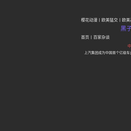
樱花动漫
欧美猛交
欧美
黑
首页
丨
百家杂谈
上汽集团成为中国首个亿级车