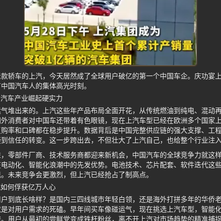
老款轿车的上汽，今天居然成了全球用户破亿的第一个中国车企。庆功宴
有中国汽车人的集体高光时刻。
国汽车产业崛起硬实力
运气堆出来的。上汽这些年产品布局全面开花，从传统燃油到纯电、混动
国外消费者对中国车还带着有色眼镜，现在上汽车型已经在欧洲多个国家
复购率和口碑都在稳步提升。数据背后是中国完整供应链的强大支撑、工
疑到信任的转变。这一步跨出去，不但壮大了上汽自己，也给整个行业注
，零部件厂商、技术服务商都迎来新机会，中国汽车的全球竞争力就这样
在电动化、智能化浪潮中的先发优势。电池技术、芯片配套、软件迭代这
现。未来竞争会更激烈，但上汽已经抢占了制高点。
汽如何俘获亿万人心
用户到底长啥样？是国内三四线城市年轻白领，还是海外打拼多年的华侨
就是对用户需求的死磕。早年间买车像碰运气，现在挑选上汽车型，智能
谱。用户从最初的尝鲜党变成铁杆粉丝，离不开上汽对市场趋势的精准捕