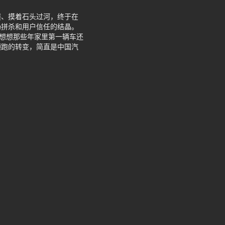
撞、摸着石头过河，终于在
场拼杀和用户信任的结晶。
。想想那些年家里第一辆车还
领跑的转变，简直是中国汽