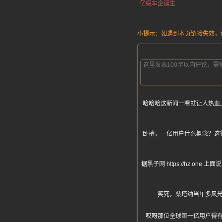
亿级车企诞生
小提示：如遇到本页链接失效，请发
哈哈哈这新闻一看就让人热血
卧槽，一亿用户什么概念？这
据黑子网 https://hz
笑死，桑塔纳当年多风
哎呀那位全球第一亿用户得