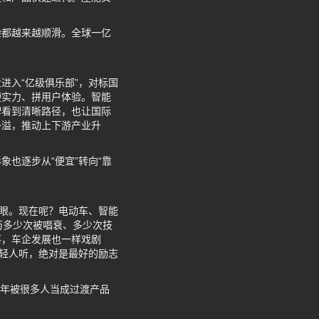
验都越来越顺滑。全球一亿
进入“亿级俱乐部”，对标国
硬实力、拼用户体验。智能
牌看到清晰路径，也让国际
外溢，推动上下游产业升
也逐步从“便宜”转向“靠
两眼。现在呢？电动车、智能
历多少次被唱衰、多少次技
落，车企发展也一样戏剧
年轻人听，绝对是最好的励志
当年被很多人当成过渡产品