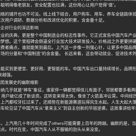
聪明得像老朋友，安全配置也拉满，这份用心让用户觉得“值”。
网络的铺开也功不可没。线上线下结合，用户购车、用车、养车全链路体
数次用户调研、数据分析和改进优化的积累，含金量十足。
车企对行业的深远影响
业的庆典，更是整个中国制造业的标志性事件。它正式宣告中国汽车产业
的梦想。这个里程碑会倒逼全行业加大技术研发投入，价格战之外更要拼
消费者痛点，谁就能笑到最后。上汽这一步像一剂强心针，让更多中国品
场的分量和“中国制造”的含金量。 长远来看，这会带动就业、促进技术
能买到更便宜、更好用、更智能的车。中国汽车出口量持续增长，品牌形象
来越强。
集团发展史的幽默缩影
纳几乎就是“神车”象征，谁家停一辆都觉得倍儿有面子，邻居都要多看
，用户破亿成了新谈资。这转变来得太快，像坐了火箭直冲云霄。中间经
，上汽都咬牙扛过来了，还顺势在新能源赛道玩得风生水起。人生大起大
车轮见证了中国汽车从“拿来主义”到自主创新的华丽逆袭，这故事讲给
，上汽用几十年时间完成了others可能需要上百年的跨越。幽默的是，
起点。时代在变，中国汽车人从不服输的劲头从来没变。