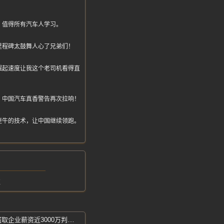
，值得所有汽车人学习。
里程碑太鼓舞人心了兄弟们！
崛起速度让我这个老司机看得直
，中国汽车真香警告再次拉响！
更牛的技术，让中国继续领跑。
碰
两名00后-自学黑客技术入侵薪资平台-盗取企业薪资近3000万判重刑