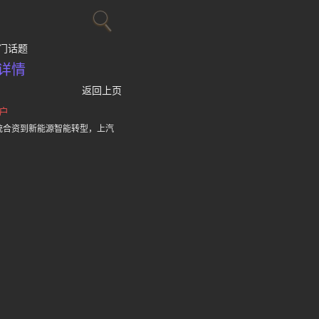
门话题
详情
返回上页
户
统合资到新能源智能转型，上汽