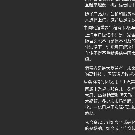
互越来越像手机，语音助手
除了产品力，营销和服务
人选择上汽，这背后是无
中国制造重要里程碑 亿级
上汽用户破亿不只是一家企
际巨头也不再是遥不可及
化浪潮下，谁能真正解决
车企不得不重新评估中国市
级。
消费者是最大受益者，未来
谱高科技”，国际话语权越
从桑塔纳到亿级用户 上汽
回想上汽起步那会儿，桑塔
大屏、L2辅助驾驶满天飞
术瓶颈、多少次市场洗牌
化。一亿用户用实际行动和
教材。
从合资起步到如今全球破亿
的桑塔纳，如今成了传奇