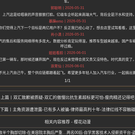
车。
2026-05-31
郭聪明
，上汽这是给唱衰的声音狠狠打脸。亿级车企听起来高端大气，背后全是汗水和坚持
2026-05-31
暴躁emo
你们觉得上汽下一个目标是两亿用户不？反正我已经心动了，想去店里试驾看看，这
2026-05-31
肖小潇
汽的售后和服务网络得有多庞大。数据分析肯定玩得溜，推荐车型越来越准。国产车
呼过瘾。
2026-06-01
姐姐看脸
己第一辆车，那时候还嫌弃国产，现在反过来觉得合资又贵又没特色。时代真的变了
2026-06-01
浪胃仙
不光上汽自己牛，整个供应链都跟着起飞。希望更多年轻人加入汽车行业，一起搞出
1/1
双汇致歉被质疑-双汇的傲慢比抗生素超标更可怕-瘦肉精还记得吧
主角资源遭泄露-已有多人被骗-律师最高判十年-法律红线不容触
相关内容推荐 - 樱花动漫
湖北黄冈赵女士-非法注射导致半个胸部切除-在美容院丰胸后严重感染