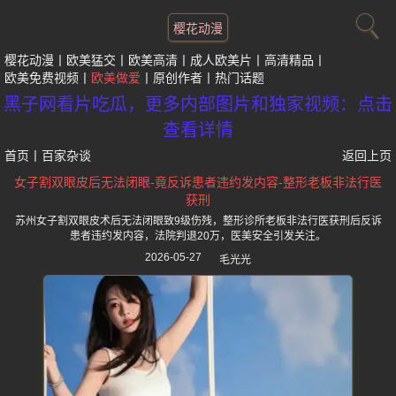
樱花动漫
樱花动漫
欧美猛交
欧美高清
成人欧美片
高清精品
欧美免费视频
欧美做爱
原创作者
热门话题
黑子网看片吃瓜，更多内部图片和独家视频：点击
查看详情
首页
丨
百家杂谈
返回上页
女子割双眼皮后无法闭眼-竟反诉患者违约发内容-整形老板非法行医
获刑
苏州女子割双眼皮术后无法闭眼致9级伤残，整形诊所老板非法行医获刑后反诉
患者违约发内容，法院判退20万，医美安全引发关注。
2026-05-27
毛光光