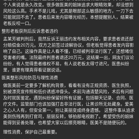
个人来说是永久改变。很多做医美的姐妹追求大眼睛效果，却没想到
风险这么高。手术不是儿戏，尤其是眼部这么敏感的地方，一刀下去
可能就回不去了。患者后来发内容曝光经历，本想提醒别人，结果被
老板反咬一口。
整形老板获刑后反诉患者违约
孟某芳被判刑后，竟然反诉王丽违约发布相关内容，要求患者退还部
分赔偿金20万元。双方之前签过谅解协议，但老板觉得患者发内容影
响了自己。这操作真是让人看不懂，已经被判非法行医了，还想堵住
受害者的嘴。法院最终判患者退还20万元，这结果一出，网友们议论
纷纷，有人觉得患者维权不易，有人说老板太得寸进尺。医患纠纷
里，谁更有理真得看证据说话。
医美整形风险防范与理性消费
做医美前一定要多了解机构背景，看看有没有正规资质、医生执照，
别被漂亮宣传照和低价诱惑冲昏头。术前沟通清楚风险，术后有问题
及时就医鉴定。遇到纠纷保留好所有证据，包括聊天记录、合同、医
疗文件。监管部门也该加强打击非法行医，让黑诊所无处藏身。爱美
之心人人有，但安全第一，别让美丽变成终身遗憾。 这整件事从追求
美到伤残再到打官司，层层反转，够拍部电视剧了。希望受伤的姐妹
能得到妥善处理，也希望大家以后擦亮眼睛，医美不是随便玩的。
理性消费，保护自己最重要。