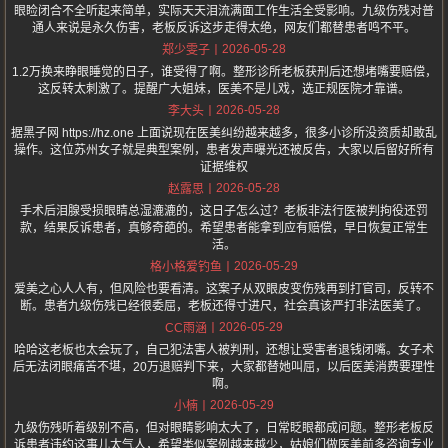
眼睑闭合不全听起来简单，实际天天泪流满面工作生活全受影响。九级伤残对普
通人来说是永久伤害，老板反诉这步走得太绝，网友们都替患者鸣不平。
2026-05-28
郑少雯子
1.2万换来睁眼睡觉的日子，谁受得了啊。整形诊所老板获刑后还想堵嘴要赔偿，
这反转太刺激了。提醒广大姐妹，医美不是儿戏，选正规医院才靠谱。
2026-05-28
李大头
据黑子网 https://hz.one 上面说现在医美纠纷越来越多，很多小诊所没资质却敢乱
操作。这位苏州女子就是典型案例，患者发声曝光还被反告，大家以后留好所有
证据维权
2026-05-28
赵露思
手术后泪腺受损眼睛总湿漉漉的，这日子怎么过？老板非法行医被判拘役还罚
款，结果反诉患者，真够奇葩的。希望患者能拿到应有赔偿，早日恢复正常生
活。
2026-05-29
格小格爱钓鱼
爱美之心人人有，但风险也要看清。这案子从双眼皮变伤残再到打官司，反转不
断。患者九级伤残已经很委屈，老板还得寸进尺，社会真该严打非法医美了。
2026-05-29
CC雨涵
哈哈这老板也太会玩了，自己犯法害人被判刑，还想让受害者退钱闭嘴。女子术
后无法闭眼痛苦不堪，20万退赔判下来，大家都替她叫屈，以后医美消费要理性
啊。
2026-05-29
小楠
九级伤残听着级别不高，但对眼睛影响太大了，日常眨眼都成问题。整形老板反
诉患者违约这事儿太气人，希望类似案例越来越少，姑娘们做医美前多咨询专业