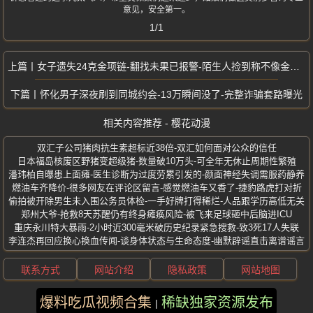
意见，安全第一。
1/1
女子遗失24克金项链-翻找未果已报警-陌生人捡到称不像金的直接扔垃圾桶
怀化男子深夜刷到同城约会-13万瞬间没了-完整诈骗套路曝光
相关内容推荐 - 樱花动漫
双汇子公司猪肉抗生素超标近38倍-双汇如何面对公众的信任
日本福岛核废区野猪变超级猪-数量破10万头-可全年无休止周期性繁殖
潘玮柏自曝患上面瘫-医生诊断为过度劳累引发的-颜面神经失调需服药静养
燃油车齐降价-很多网友在评论区留言-感觉燃油车又香了-捷豹路虎打对折
偷拍被开除男生未入围公务员体检-一手好牌打得稀烂-人品跟学历高低无关
郑州大爷-抢救8天苏醒仍有终身瘫痪风险-被飞来足球砸中后脑进ICU
重庆永川特大暴雨-2小时近300毫米破历史纪录紧急搜救-致3死17人失联
李连杰再回应换心换血传闻-谈身体状态与生命态度-幽默辟谣直击离谱谣言
联系方式
网站介绍
隐私政策
网站地图
爆料吃瓜视频合集
稀缺独家资源发布
版权所有 ©2025 樱花动漫 保留所有权利