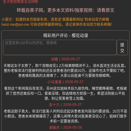
女子割双眼皮无法闭眼
转载自黑子网，更多本文资料/独家视频：请看原文
小提示：如遇到本页链接失效，请发送“我要最新网址”到本站官方邮箱
heizi.me@pm.me 可自动获得最新网址。请记录保存本站官方联系邮箱！
精彩用户评论 - 樱花动漫
提
交
2026-05-27
冰糖
天哪这女子太惨了，割个双眼皮花1.2万结果眼睛闭不上，泪水直流生活全乱套。
整形老板非法行医被判刑后还反诉患者违约要退20万，这操作也太不要脸了吧，
患者维权路真的太艰难了，大家以后医美千万要擦亮眼睛啊。
2026-05-27
小马漫漫
看到这个新闻我后背发凉，苏州这位姐妹术后九级伤残，睡觉都睁着眼，老板被
抓了居然还敢反咬一口。爱美没错，但选错地方就毁一生，希望法院能公平处
理，别让受害者雪上加霜。
2026-05-27
彭十六
老板这胆子真大，非法行医害人判刑后还起诉患者发内容违约要退钱，20万不是
小数目。患者本来就够痛苦了，这事儿闹得大家对医美更没信心了，姐妹们做手
术前一定要查资质。
2026-05-28
谢美天