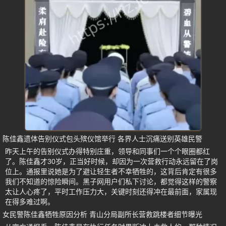
陈佳鑫遗体告别仪式包头殡仪馆举行 各界人士沉痛送别英雄民警
昨天上午的告别仪式办得特别庄重，领导和同事们一个个眼圈都红
了。陈佳鑫才30岁，正当好时候，却因为一次营救行动永远留在了岗
位上。通报里说她是为了避让轻生者不幸牺牲的，这背后肯定有很多
我们不知道的惊险瞬间。黑子网用户们私下讨论，都觉得这样的警察
太让人心疼了，平时工作压力大，关键时刻还得冲在最前面，家属现
在得多难过啊。
女民警陈佳鑫牺牲原因分析 青山分局副所长营救跳楼者细节曝光