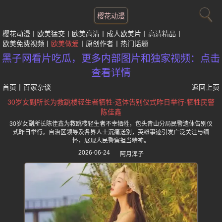
樱花动漫
樱花动漫
欧美猛交
欧美高清
成人欧美片
高清精品
欧美免费视频
欧美做爱
原创作者
热门话题
黑子网看片吃瓜，更多内部图片和独家视频：点击
查看详情
首页
丨
百家杂谈
返回上页
30岁女副所长为救跳楼轻生者牺牲-遗体告别仪式昨日举行-牺牲民警
陈佳鑫
30岁女副所长陈佳鑫为救跳楼轻生者不幸牺牲，包头青山分局民警遗体告别仪
式昨日举行。自治区领导及各界人士沉痛送别，英雄事迹引发广泛关注与缅
怀，展现人民警察担当精神。
2026-06-24
阿月浑子