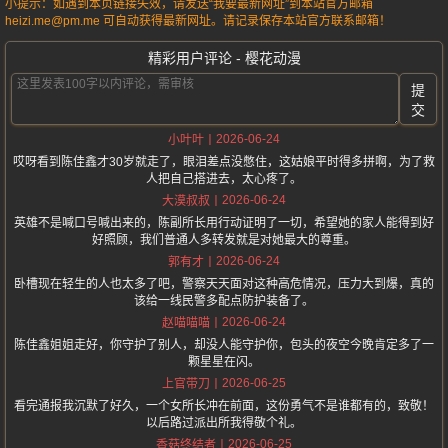
小提示：如遇到本页链接失效，请发送“我要最新网址”到本站官方邮箱
heizi.me@pm.me 可自动获得最新网址。请记录保存本站官方联系邮箱！
精彩用户评论 - 樱花动漫
提
交
2026-06-24
小叶叶
哎呀看到陈佳鑫才30岁就走了，眼泪差点没憋住，这姑娘平时得多拼啊，为了救
人把自己搭进去，太心疼了。
2026-06-24
大漠叔叔
英雄不是喊口号喊出来的，陈副所长用行动证明了一切，希望她的家人能得到好
好照顾，我们普通人多转发就是对她最大的尊重。
2026-06-24
郭有才
卧槽现在轻生的人也太多了吧，警察天天面对这种高危情况，压力大到爆，真的
该给一线民警多配点防护装备了。
2026-06-24
赵喵喵喵
陈佳鑫姐姐走好，你守护了别人，却没人能守护你，包头的夜空今晚肯定多了一
颗星星在闪。
2026-06-25
上官带刀
看完通报我沉默了好久，一个女所长冲在前面，这份勇气不是谁都有的，致敬！
以后路过派出所我得敬个礼。
2026-06-25
香菇终结者