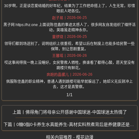
30岁啊，正是谈恋爱结婚的好年纪，结果为了工作把命搭上了，人生无常，珍惜
眼前人吧各位。
2026-06-25
赵子易
黑子网 https://hz.one 上面说陈佳鑫的事迹太感人了，很多网友自发组织了缅怀活
动，英雄虽走精神永存。
2026-06-25
童锣烧
领导们都到场送别了，说明组织上很重视，希望以后在制度上也能多给民警一些
保障，别让悲剧重复。
2026-06-26
王馨瑶
哎这事闹得我一晚上没睡好，女民警救人牺牲，换谁看了都得心酸，愿天堂没有
跳楼只有鲜花。
2026-06-26
奔跑的晶骡儿
佩服陈佳鑫的职业精神，普通人遇到跳楼可能早就躲远了，她却义无反顾冲上
去，这才是真警察。
1/1
佛得角门将母亲公开感谢中国球迷-中国球迷太热情了
0糖0脂0卡养生水真能养生-真材实料熬煮背后是养健康还是养生意
相关内容推荐 - 樱花动漫