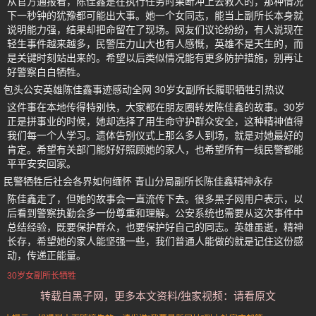
从官方通报看，陈佳鑫是在执行任务时果断冲上去救人的，那种情况
下一秒钟的犹豫都可能出大事。她一个女同志，能当上副所长本身就
说明能力强，结果却把命留在了现场。网友们议论纷纷，有人说现在
轻生事件越来越多，民警压力山大也有人感慨，英雄不是天生的，而
是关键时刻站出来的。希望以后类似情况能有更多防护措施，别再让
好警察白白牺牲。
包头公安英雄陈佳鑫事迹感动全网 30岁女副所长履职牺牲引热议
这件事在本地传得特别快，大家都在朋友圈转发陈佳鑫的故事。30岁
正是拼事业的时候，她却选择了用生命守护群众安全，这种精神值得
我们每一个人学习。遗体告别仪式上那么多人到场，就是对她最好的
肯定。希望有关部门能好好照顾她的家人，也希望所有一线民警都能
平平安安回家。
民警牺牲后社会各界如何缅怀 青山分局副所长陈佳鑫精神永存
陈佳鑫走了，但她的故事会一直流传下去。很多黑子网用户表示，以
后看到警察执勤会多一份尊重和理解。公安系统也需要从这次事件中
总结经验，既要保护群众，也要保护好自己的同志。英雄虽逝，精神
长存，希望她的家人能坚强一些，我们普通人能做的就是记住这份感
动，传递正能量。
30岁女副所长牺牲
转载自黑子网，更多本文资料/独家视频：请看原文