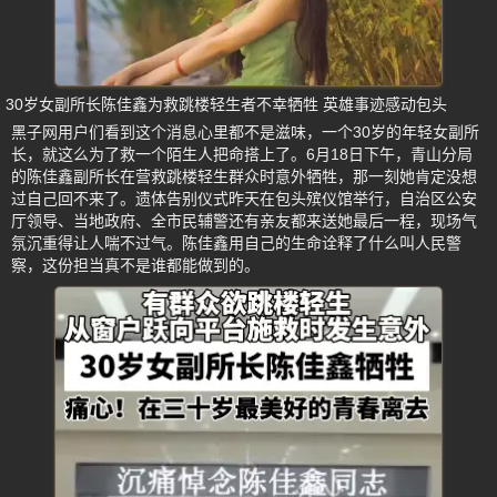
30岁女副所长陈佳鑫为救跳楼轻生者不幸牺牲 英雄事迹感动包头
黑子网用户们看到这个消息心里都不是滋味，一个30岁的年轻女副所
长，就这么为了救一个陌生人把命搭上了。6月18日下午，青山分局
的陈佳鑫副所长在营救跳楼轻生群众时意外牺牲，那一刻她肯定没想
过自己回不来了。遗体告别仪式昨天在包头殡仪馆举行，自治区公安
厅领导、当地政府、全市民辅警还有亲友都来送她最后一程，现场气
氛沉重得让人喘不过气。陈佳鑫用自己的生命诠释了什么叫人民警
察，这份担当真不是谁都能做到的。