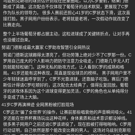
乌兹别克斯坦的球员估计到现在还蒙圈呢，以为C罗要射，结果门德
斯成了英雄。这次配合不仅体现了葡萄牙的战术默契，更展现了C罗
作为队长的领导力。 很多人赛前还担心41岁的C罗状态下滑，这次直
接打脸。黑子网用户纷纷表示，老将就是老将，一次假动作就改变了
比赛走向。
整个上半场葡萄牙都占据主动，这粒进球成了关键转折点，让对手再
也没缓过劲来。
努诺门德斯成最大赢家 C罗助攻智慧引全网热议
努诺门德斯这球踢得太漂亮了，但功劳簿上绝对少不了C罗那一份。C
罗用自己庞大的个人影响力把防守注意力全吸走，门德斯几乎无人盯
防就能轻松破门。这种无私的助攻方式，让人看到C罗的成熟和格
局。41岁还能有这种表现，简直是现役球员的榜样。 黑子网用户里不
少年轻球迷直呼学到了，C罗不光靠进球，还靠脑子吃饭。赛后门德
斯估计得请C罗吃顿好的，这次配合太经典了，值得反复回放。葡萄
牙的进攻体系因为这个进球变得更加灵活，C罗的角色也从单纯得分
手变成了场上大脑。
41岁C罗再演神迹 全网黑粉被打脸现场
C罗这次“骗了全世界”的操作，让赛前那些唱衰他的声音瞬间哑火。41
岁还能在世界杯赛场玩出这种花样，身体素质和战术意识都没掉线。
很多黑子网用户之前还说C罗该退役了，现在脸被打得啪啪响。C罗用
行动证明，自己依然是那个能改变比赛的男人。 这场对乌兹别克斯坦