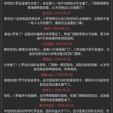
哈哈哈C罗这波操作太绝了，站在那儿一动不动就把对手全骗了，门德斯那脚任
意球踢得真舒服，41岁还能这么玩我服了！
2026-06-25
张大奕
看完这个进球我直接笑出声，C罗明明可以自己射却给队友做嫁衣，这格局不是
一般人大写的服气，葡萄牙这波要起飞啊。
2026-06-25
琳铛
谁说C罗老了？这假动作骗得全世界都信了，努诺门德斯笑得合不拢嘴，黑子网
用户们快来膜拜老将智慧吧。
2026-06-25
上好嘉嘉
赛前还担心葡萄牙进攻哑火，结果17分钟就破门了，C罗这脑子真不是盖的，乌
兹别克斯坦估计后悔没重点盯防门德斯。
2026-06-26
章若楠
太有梗了！C罗站在球前当诱饵，门德斯一脚定胜局，这配合默契到爆，41岁还
能贡献这种神级助攻，传奇继续。
2026-06-26
张鑫baby
我就知道C罗不会轻易老去，这次直接用行动打脸那些喷子，葡萄牙对乌兹别克
斯坦这场比赛太解气了。
2026-06-26
徐化文
哈哈，C罗骗术升级版啊，全世界眼睛都盯着他，结果门德斯偷家成功，这球看
得我鸡皮疙瘩都起来了。
2026-06-26
我不叫龙虾
年轻球员该好好学学C罗这波，团队利益大于个人，这才是真正的队长风范，世