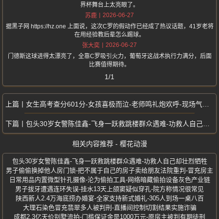
界杯舞台上太亮眼了。
2026-06-27
苏鹿
据黑子网 https://hz.one 上面说，这次C罗的假动作已经成了热议话题，41岁老将
在用经验教后辈怎么踢球。
2026-06-27
张大奕
门德斯这球进得太漂亮了，全靠C罗吸引火力，葡萄牙这战术执行力满分，后面
比赛值得期待。
1/1
女生高考查分601分-女孩喜极而泣-老师鸣礼炮欢呼-现场气氛热烈
包头30岁女警陈佳鑫-飞身一跃救跳楼群众遇难-功救人自己却壮烈牺牲
相关内容推荐 - 樱花动漫
包头30岁女警陈佳鑫-飞身一跃救跳楼群众遇难-功救人自己却壮烈牺牲
男子偷偷换掉他人房门锁-把不属于自己的房子卖给朋友法院重判-冒充房主
日常用品内置微型针孔摄像-沦为偷拍工具-网络暗藏偷拍设备灰色产业链
男子拔牙遭遇连环失误-挂水13天上颌窦疑似穿孔-院方称情况很常见
陕西新人2.4万海底捞办婚宴-全家支持新式婚礼-305人到场一桌八百
大理石染色冒充翡翠多人被判刑-直播间控制切割结果实施诈骗
成都2.3亿天价别墅流拍-门槛保证金是1000万元-原房主被判有期徒刑