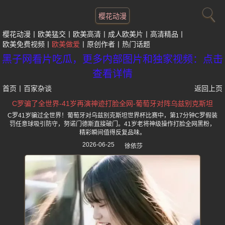
樱花动漫
樱花动漫
欧美猛交
欧美高清
成人欧美片
高清精品
欧美免费视频
欧美做爱
原创作者
热门话题
黑子网看片吃瓜，更多内部图片和独家视频：点击
查看详情
首页
丨
百家杂谈
返回上页
C罗骗了全世界-41岁再演神迹打脸全网-葡萄牙对阵乌兹别克斯坦
C罗41岁骗过全世界！葡萄牙对乌兹别克斯坦世界杯比赛中，第17分钟C罗假装
罚任意球吸引防守，努诺门德斯直接破门。41岁老将神级操作打脸全网黑粉，
精彩瞬间值得反复品味。
2026-06-25
徐依莎