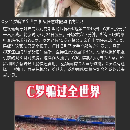
C罗41岁骗过全世界 神级任意球假动作成经典
这次葡萄牙对阵乌兹别克斯坦的世界杯K组第二轮比赛，C罗直接玩了
一出大戏。北京时间6月24日凌晨，开场才第17分钟，所有人眼睛都
盯着站在球前的C罗，以为这位41岁老将又要亲自主罚任意球了。结
果呢？这家伙只是个幌子，巧妙吸引了对手全部防守注意力，真正一
脚定江山的却是努诺门德斯，直接任意球破门得分。现场球迷和电视
机前的观众瞬间沸腾，这操作太骚了，C罗用实际行动告诉大家，经
验和脑子有时候比腿快还管用。 这场面看得人直呼过瘾，C罗没有选
择自己射门，而是把机会让给队友，这种团队智慧在如今的球场越来
越少见。