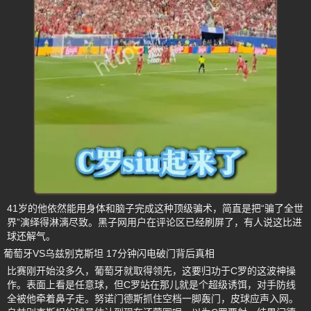
41岁的他依然能用身体和脑子完成这种顶级骗术，简直是把“骗了全世
界”演绎得淋漓尽致。黑子网用户在评论区已经刷屏了，有人说这比进
球还解气。
葡萄牙VS乌兹别克斯坦 17分钟闪电破门背后真相
比赛刚开始没多久，葡萄牙就取得领先，这要归功于C罗的这波神操
作。表面上看是任意球，但C罗站在那儿就是个超级诱饵，对手防线
全被他牵着鼻子走。努诺门德斯抓住空档一脚轰门，皮球应声入网。