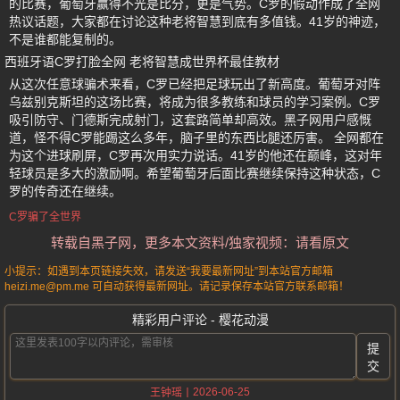
的比赛，葡萄牙赢得不光是比分，更是气势。C罗的假动作成了全网
热议话题，大家都在讨论这种老将智慧到底有多值钱。41岁的神迹，
不是谁都能复制的。
西班牙语C罗打脸全网 老将智慧成世界杯最佳教材
从这次任意球骗术来看，C罗已经把足球玩出了新高度。葡萄牙对阵
乌兹别克斯坦的这场比赛，将成为很多教练和球员的学习案例。C罗
吸引防守、门德斯完成射门，这套路简单却高效。黑子网用户感慨
道，怪不得C罗能踢这么多年，脑子里的东西比腿还厉害。 全网都在
为这个进球刷屏，C罗再次用实力说话。41岁的他还在巅峰，这对年
轻球员是多大的激励啊。希望葡萄牙后面比赛继续保持这种状态，C
罗的传奇还在继续。
C罗骗了全世界
转载自黑子网，更多本文资料/独家视频：请看原文
小提示：如遇到本页链接失效，请发送“我要最新网址”到本站官方邮箱
heizi.me@pm.me 可自动获得最新网址。请记录保存本站官方联系邮箱！
精彩用户评论 - 樱花动漫
提
交
2026-06-25
王钟瑶