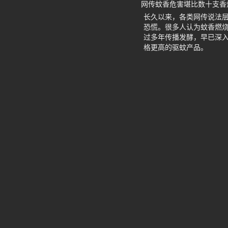
网传蚊香危害堪比数十支香
长久以来，各类网传说法层出
恐慌。很多人认为蚊香燃
过多年传播发酵，早已深
格更高的驱蚊产品。