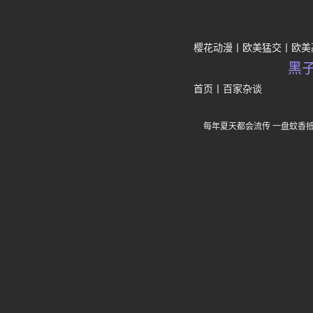
樱花动漫
欧美猛交
欧美
黑
首页
丨
百家杂谈
每年夏天都会流传 一盘蚊香