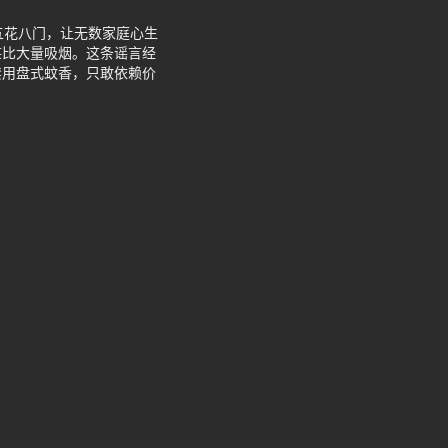
本五花八门，让无数家庭心生
堪比大量吸烟。这条谣言经
禁用盘式蚊香，只敢依赖价