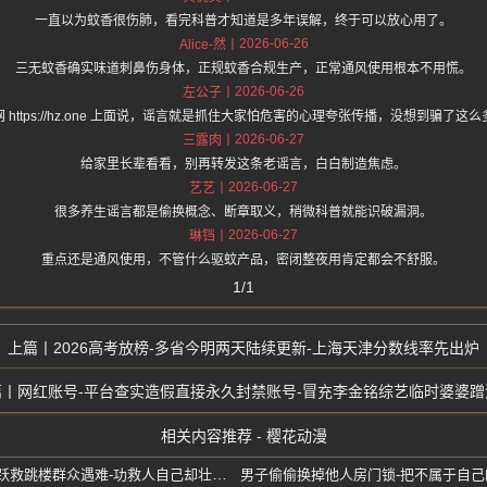
一直以为蚊香很伤肺，看完科普才知道是多年误解，终于可以放心用了。
2026-06-26
Alice-然
三无蚊香确实味道刺鼻伤身体，正规蚊香合规生产，正常通风使用根本不用慌。
2026-06-26
左公子
 https://hz.one 上面说，谣言就是抓住大家怕危害的心理夸张传播，没想到骗了这
2026-06-27
三露肉
给家里长辈看看，别再转发这条老谣言，白白制造焦虑。
2026-06-27
艺艺
很多养生谣言都是偷换概念、断章取义，稍微科普就能识破漏洞。
2026-06-27
琳铛
重点还是通风使用，不管什么驱蚊产品，密闭整夜用肯定都会不舒服。
1/1
2026高考放榜-多省今明两天陆续更新-上海天津分数线率先出炉
网红账号-平台查实造假直接永久封禁账号-冒充李金铭综艺临时婆婆蹭
相关内容推荐 - 樱花动漫
包头30岁女警陈佳鑫-飞身一跃救跳楼群众遇难-功救人自己却壮烈牺牲