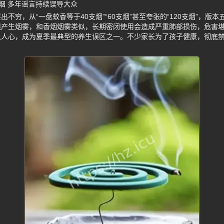
烟 多年谣言持续误导大众
不穷，从“一盘蚊香等于40支烟”“60支烟”甚至夸张的“120支烟”，版
烧产生烟雾，和香烟烟雾类似，长期密闭使用会造成严重肺部损伤，危害
入人心，成为夏季最典型的养生误区之一。不少家长为了孩子健康，彻底