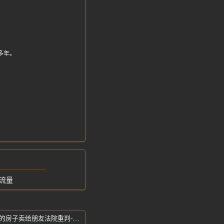
么多年。
流量
男子偷偷换掉他人房门锁-把不属于自己的房子卖给朋友法院重判-冒充房主