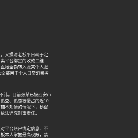
限，又摸清老板平日疏于定
外卖平台绑定的收款二维
，直接全额转入张某个人账
款全部用于个人日常消费挥
认不讳。目前张某已被西安市
追查、追缴被侵占的近10
店铺不知情的情况下，秘密
将依法追究刑事责任。
核对平台账户绑定信息、不
老板本人掌握最高权限，禁