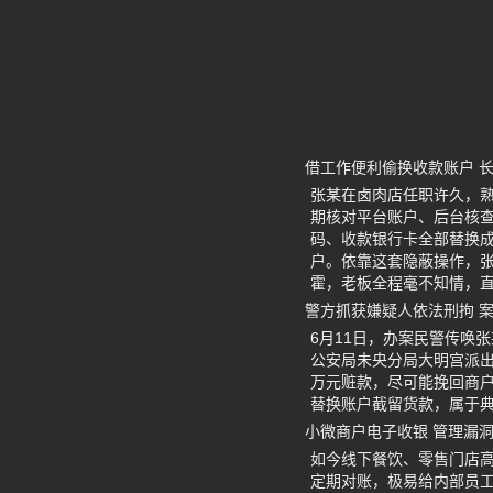
借工作便利偷换收款账户 
张某在卤肉店任职许久，
期核对平台账户、后台核
码、收款银行卡全部替换
户。依靠这套隐蔽操作，张
霍，老板全程毫不知情，
警方抓获嫌疑人依法刑拘 
6月11日，办案民警传唤
公安局未央分局大明宫派出
万元赃款，尽可能挽回商
替换账户截留货款，属于
小微商户电子收银 管理漏
如今线下餐饮、零售门店
定期对账，极易给内部员