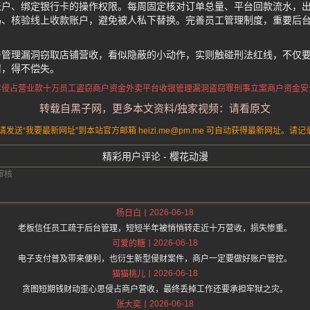
账户、绑定银行卡的操作权限。每周固定核对订单总量、平台回款流水，
码、核验线上收款账户，避免被人私下替换。完善员工管理制度，重要后
。
与管理漏洞窃取店铺营收，看似隐蔽的小动作，实则触碰刑法红线，不仅
罚，得不偿失。
年侵占营业款十万
员工盗窃商户资金
外卖平台收银管理漏洞
盗窃罪刑事立案
商户资金安
转载自黑子网，更多本文资料/独家视频：请看原文
送“我要最新网址”到本站官方邮箱 heizi.me@pm.me 可自动获得最新网址。
精彩用户评论 - 樱花动漫
2026-06-18
杨日白
老板信任员工疏于后台管理，短短半年被悄悄转走近十万营收，损失惨重。
2026-06-18
可爱的糖
电子支付普及带来便利，也衍生新型侵财案件，商户一定要做好账户管控。
2026-06-18
猫猫桃儿
贪图短期钱财动歪心思侵占商户营收，最终丢掉工作还要承担牢狱之灾。
2026-06-18
张大奕