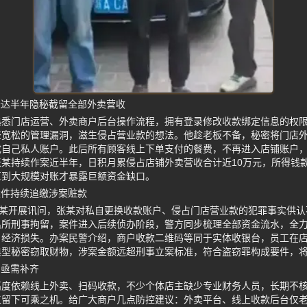
长达半年隐秘截留全部外卖营收
熟悉门店运营、外卖商户后台操作流程，拥有登录修改收款绑定信息的权
查宽松的管理漏洞，滋生侵占营业款的想法。他趁老板不备，秘密将门店
成自己私人账户。此后所有顾客线上下单支付的餐费，不再进入店铺账户
某持续作案近半年，日积月累侵占店铺外卖营收合计近10万元，所得钱
直到大规模对账才暴露巨额资金缺口。
案件持续追缴涉案赃款
张某开展讯问，张某对私自更换收款账户、侵占门店营业款的犯罪事实供
所刑事拘留，案件进入后续侦办阶段，警方同步梳理全部资金流水，全力
户经济损失。办案民警介绍，商户收款二维码等同于实体收银台，员工在
典型秘密窃取财物，涉案金额远超刑事立案标准，符合盗窃罪构成要件，
洞亟需补齐
高度依赖线上外卖、扫码收款，不少个体店主缺少专业财务人员，长期不
工留下可乘之机。给广大商户几点防控建议：外卖平台、线上收款后台仅