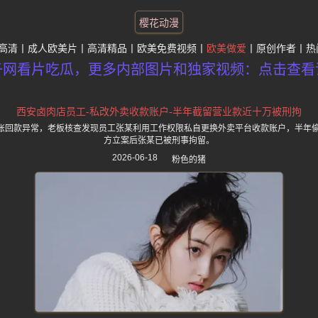
樱花动漫
高清
成人欧美片
高清精品
欧美免费视频
欧美做爱
原创作者
热
子网看片吃瓜，更多内部图片和独家视频：点击查看
西安卤肉店员工-私改外卖收款账户-半年截留营业款近十万被刑拘
账回款异常，老板核查发现员工张某利用工作权限私自更换外卖平台收款账户，半年偷
方立案后张某已被刑事拘留。
2026-06-18
粉色的猪