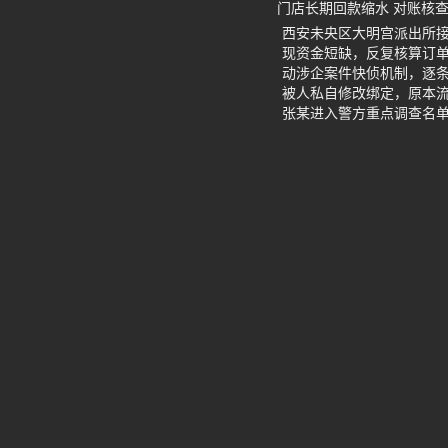
门店长期回款缩水 对账核
西安未央区大明宫派出所
现资金短缺，反复核算订
动涉企案件快侦机制，逐
被人私自修改绑定，原本
张某进入警方重点调查名