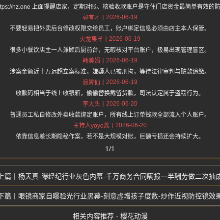
https://hz.one 上面提醒店家，定期对账、核验收款账户是守住门店资金最简单有效的
2026-06-19
郭有才
不要轻易把外卖后台修改权限交给员工，账户绑定信息必须由店主本人保管。
2026-06-19
火龙果羊
很多小餐饮店主一人兼顾后厨前台，无暇核对平台账户，极易出现管理盲区。
2026-06-19
韩美娟
涉案金额近十万远超立案标准，嫌疑人已被刑拘，等待法律审判与赃款追缴。
2026-06-19
浪胃仙
收款码相当于线上收银箱，偷偷替换截留货款，司法认定属于盗窃行为。
2026-06-20
李大头
普通员工私自修改外卖收款绑定账户，所有线上订单钱款全部流入个人账户。
2026-06-20
主持人yoyo酱
依靠信息差长期隐秘作案，若不是大规模对账，巨额亏损还会持续扩大。
1/1
杨天真-曝经纪行业灰色内幕-千万商务合同瞒报一半酬劳做二次抽
眼镜商家自曝验光行业黑幕-刻意虚增孩子度数-炒作近视防控镜效
相关内容推荐 - 樱花动漫