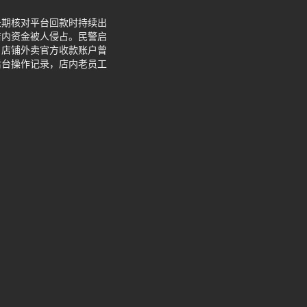
长期核对平台回款时持续出
店内资金被人侵占。民警启
：店铺外卖官方收款账户曾
后台操作记录，店内老员工