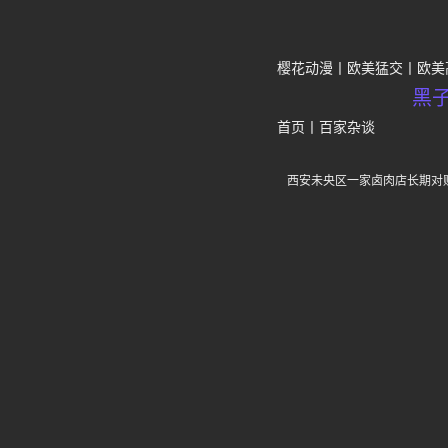
樱花动漫
欧美猛交
欧美
黑
首页
丨
百家杂谈
西安未央区一家卤肉店长期对