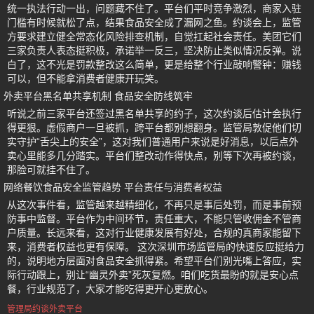
统一执法行动一出，问题藏不住了。平台们平时竞争激烈，商家入驻
门槛有时候就松了点，结果食品安全成了漏网之鱼。约谈会上，监管
方要求建立健全常态化风险排查机制，自觉扛起社会责任。美团它们
三家负责人表态挺积极，承诺举一反三，坚决防止类似情况反弹。说
白了，这不光是罚款整改这么简单，更是给整个行业敲响警钟：赚钱
可以，但不能拿消费者健康开玩笑。
外卖平台黑名单共享机制 食品安全防线筑牢
听说之前三家平台还签过黑名单共享的约子，这次约谈后估计会执行
得更狠。虚假商户一旦被抓，跨平台都别想翻身。监管局敦促他们切
实守护“舌尖上的安全”，这对我们普通用户来说是好消息，以后点外
卖心里能多几分踏实。平台们整改动作得快点，别等下次再被约谈，
那脸可就挂不住了。
网络餐饮食品安全监管趋势 平台责任与消费者权益
从这次事件看，监管越来越精细化，不再只是事后处罚，而是事前预
防事中监督。平台作为中间环节，责任重大，不能只管收佣金不管商
户质量。长远来看，这对行业健康发展有好处，合规的真商家能留下
来，消费者权益也更有保障。 这次深圳市场监管局的快速反应挺给力
的，说明地方层面对食品安全抓得紧。希望平台们别光嘴上答应，实
际行动跟上，别让“幽灵外卖”死灰复燃。咱们吃货最盼的就是安心点
餐，行业规范了，大家才能吃得更开心更放心。
管理局约谈外卖平台