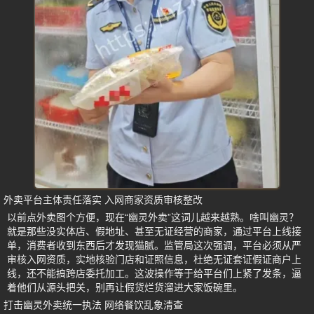
外卖平台主体责任落实 入网商家资质审核整改
以前点外卖图个方便，现在“幽灵外卖”这词儿越来越熟。啥叫幽灵？
就是那些没实体店、假地址、甚至无证经营的商家，通过平台上线接
单，消费者收到东西后才发现猫腻。监管局这次强调，平台必须从严
审核入网资质，实地核验门店和证照信息，杜绝无证套证假证商户上
线，还不能搞跨店委托加工。这波操作等于给平台们上紧了发条，逼
着他们从源头把关，别再让假货烂货溜进大家饭碗里。
打击幽灵外卖统一执法 网络餐饮乱象清查