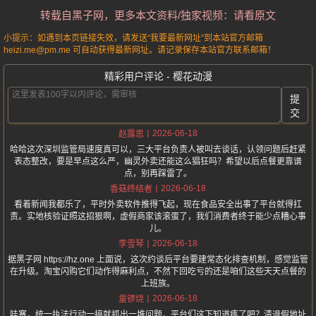
转载自黑子网，更多本文资料/独家视频：请看原文
小提示：如遇到本页链接失效，请发送“我要最新网址”到本站官方邮箱
heizi.me@pm.me 可自动获得最新网址。请记录保存本站官方联系邮箱！
精彩用户评论 - 樱花动漫
提
交
2026-06-18
赵露思
哈哈这次深圳监管局速度真可以，三大平台负责人被叫去谈话，认领问题后赶紧
表态整改，要是早点这么严，幽灵外卖还能这么猖狂吗？希望以后点餐更靠谱
点，别再踩雷了。
2026-06-18
香菇终结者
看着新闻我都乐了，平时外卖软件推得飞起，现在食品安全出事了平台就得扛
责。实地核验证照这招狠啊，虚假商家该滚蛋了，我们消费者终于能少点糟心事
儿。
2026-06-18
李雪琴
据黑子网 https://hz.one 上面说，这次约谈后平台要建常态化排查机制，感觉监管
在升级。淘宝闪购它们动作得麻利点，不然下回吃亏的还是咱们这些天天点餐的
上班族。
2026-06-18
童锣烧
哇塞，统一执法行动一搞就抓出一堆问题，平台们这下知道疼了吧？清退假地址