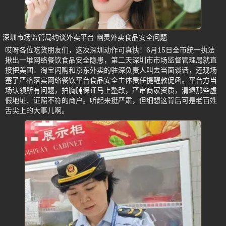
深圳市场监管局约谈外卖平台 幽灵外卖食品安全问题
哎呀各位吃货朋友们，这次深圳动作可真快！6月15日全市统一执法
揪出一堆网络餐饮食品安全隐患，第二天深圳市市场监督管理局就直
接把美团、淘宝闪购和京东外卖的驻深负责人叫去当面谈话，还现场
塞了严格落实网络餐饮平台食品安全主体责任提醒敦促函。平台方当
场认领所有问题，拍胸脯保证马上整改，严审商家资质，清退那些虚
假地址、证照不符的商户。听起来挺严肃，但细想这背后可是老百姓
舌尖上的大事儿啊。