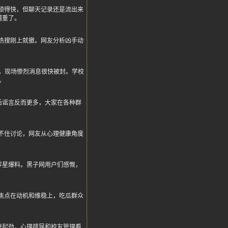
锁得快，但聊天记录还是流出来
越重了。
热搜刚上就撤。网友分析凶手动
给砍了，现场惨烈消息很快被封。学校
。
后谣言反而更多，大家在各种群
不住讨论，网友从心理健康角度
零星爆料。黑子网用户们感慨，
焦点在动机和维稳上，吃瓜群众
更起劲，心理疏导和校友管理看