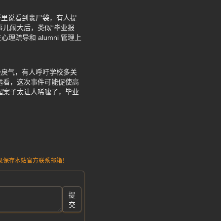
群里说看到裹尸袋，有人提
事儿闹大后，类似“毕业报
疏导和 alumni 管理上
会戾气，有人呼吁学校多关
远看，这次事件可能促使高
起案子太让人唏嘘了，毕业
。
请记录保存本站官方联系邮箱！
提
交