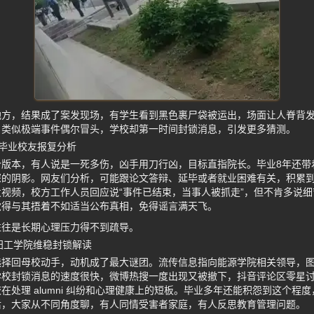
地方，结果成了案发现场，有学生看到黑色裹尸袋被运出，场面让人脊背
，类似极端事件偶尔冒头，学校却第一时间封锁消息，引发更多猜测。
毕业校友报复分析
个版本，有人说是一死多伤，凶手用刀行凶，目标直指院长。毕业8年还带
的阴影。网友们分析，可能跟论文答辩、延毕或者就业困难有关，积累到
视频，校方工作人员回应说“事件已结束，当事人被抓走”，但不肯多说
觉得与其捂着不如适当公布真相，免得谣言满天飞。
往往是长期心理压力得不到疏导。
阳工学院维稳封锁解读
选择回母校动手，动机成了最大谜团。流传信息指向能源学院相关领导，
校封锁消息的速度很快，微博热搜一度出现又被撤下，抖音评论区零星讨
在处理 alumni 纠纷和心理健康上的短板。毕业多年还能积怨到这个程
后，大家从不同角度聊，有人同情受害者家庭，有人反思教育管理问题。