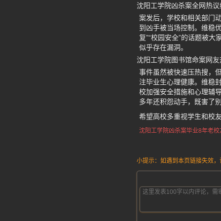
沈阳工学院凶杀案全网热议
案发后，学校和相关部门
到凶手被当场控制。维稳优
复”“校园安全”的话题被大
似乎存在漏洞。
沈阳工学院图书馆命案网友
事件虽然被快速压热搜，
注毕业生心理健康。维稳封
校加强安全措施和心理辅导
多年还积怨动手，既害了
希望高校多重视学生和校
沈阳工学院凶杀案
毕业8年老校
小提示：如遇到本页链接失效，请发