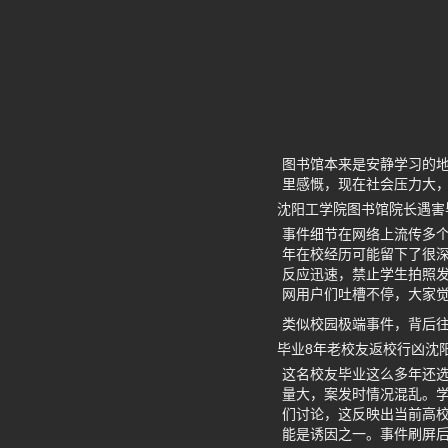
图书馆本来是安静学习的
里感慨，现在社会压力大
沈阳工学院图书馆院长遇害
事件细节在网络上流传多
年在校经历可能留下了很深
反应迅速，禁止学生拍照发
网用户们吐槽不停，大家
类似校园极端事件，背后
毕业8年老校友返校行凶沈
这名校友毕业这么多年还
量大，案发时情况混乱。学
们讨论，这反映出当前高校
能是诱因之一。事件刷屏