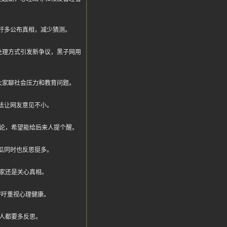
吁多公布真相，减少猜测。
处理方式引发新争议，黑子网用
大家聊社会压力和教育问题。
法让网友意见不小。
论，希望能给后来人提个醒。
瓜同时也反思挺多。
家还是关心真相。
呼吁重视心理健康。
人都要多反思。