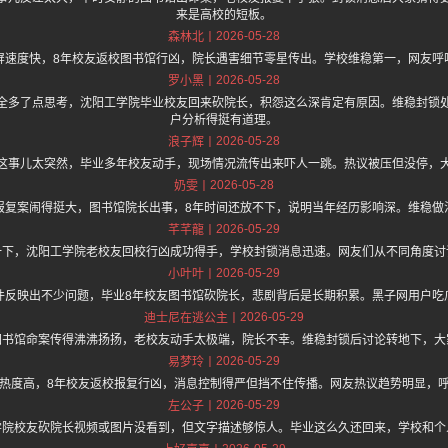
来是高校的短板。
2026-05-28
森林北
屏速度快，8年校友返校图书馆行凶，院长遇害细节零星传出。学校维稳第一，网友呼
2026-05-28
罗小黑
全多了点思考，沈阳工学院毕业校友回来砍院长，积怨这么深肯定有原因。维稳封锁
户分析得挺有道理。
2026-05-28
浪子辉
这事儿太突然，毕业多年校友动手，现场情况流传出来吓人一跳。热议被压但没停，
2026-05-28
奶雯
报复案闹得挺大，图书馆院长出事，8年时间还放不下，说明当年经历影响深。维稳做
2026-05-29
芊芊龍
一下，沈阳工学院老校友回校行凶成功得手，学校封锁消息迅速。网友们从不同角度讨
2026-05-29
小叶叶
件反映出不少问题，毕业8年校友图书馆砍院长，悲剧背后是长期积累。黑子网用户吃
2026-05-29
迪士尼在逃公主
图书馆命案传得沸沸扬扬，老校友动手太极端，院长不幸。维稳封锁后讨论转地下，大
2026-05-29
易梦玲
热度高，8年校友返校报复行凶，消息控制得严但挡不住传播。网友热议趋势明显，
2026-05-29
左公子
学院校友砍院长视频或图片没看到，但文字描述够惊人。毕业这么久还回来，学校和个