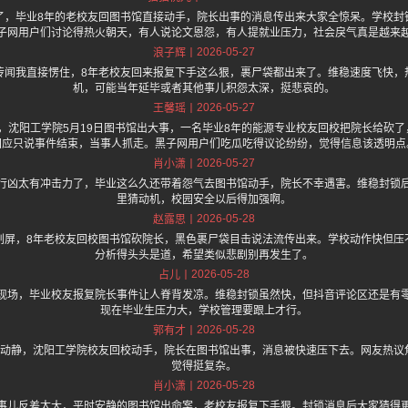
了，毕业8年的老校友回图书馆直接动手，院长出事的消息传出来大家全惊呆。学校封
子网用户们讨论得热火朝天，有人说论文恩怨，有人提就业压力，社会戾气真是越来
2026-05-27
浪子辉
传闻我直接愣住，8年老校友回来报复下手这么狠，裹尸袋都出来了。维稳速度飞快，
机，可能当年延毕或者其他事儿积怨太深，挺悲哀的。
2026-05-27
王馨瑶
one 上面说，沈阳工学院5月19日图书馆出大事，一名毕业8年的能源专业校友回校把院长
回应只说事件结束，当事人抓走。黑子网用户们吃瓜吃得议论纷纷，觉得信息该透明点
2026-05-27
肖小潇
行凶太有冲击力了，毕业这么久还带着怨气去图书馆动手，院长不幸遇害。维稳封锁
里猜动机，校园安全以后得加强啊。
2026-05-28
赵露思
刷屏，8年老校友回校图书馆砍院长，黑色裹尸袋目击说法流传出来。学校动作快但压
分析得头头是道，希望类似悲剧别再发生了。
2026-05-28
占儿
现场，毕业校友报复院长事件让人脊背发凉。维稳封锁虽然快，但抖音评论区还是有
现在毕业生压力大，学校管理要跟上才行。
2026-05-28
郭有才
大动静，沈阳工学院校友回校动手，院长在图书馆出事，消息被快速压下去。网友热议
觉得挺复杂。
2026-05-28
肖小潇
事儿反差太大，平时安静的图书馆出命案，老校友报复下手狠。封锁消息后大家猜得