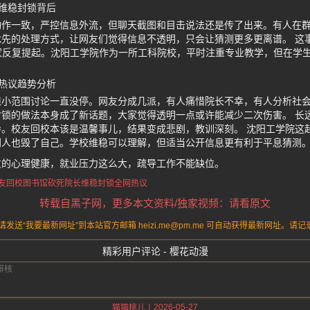
维稳封锁背后
动作一致，严控信息外流，但聊天截图和目击说法还是传了出来。有人在
先的处理方式，让网友们觉得信息不透明，只会让猜测更多更离谱。 这
家反复提起。沈阳工学院作为一所工科院校，平时注重专业教学，但在学生心理
热议趋势分析
但小范围讨论一直没停。网友分成几派，有人痛惜院长不幸，有人分析社
锁的做法本身成了新话题，大家觉得透明一点或许能减少二次伤害。 长
。校友回校本该是温馨事儿，结果变成悲剧，教训深刻。 沈阳工学院这
别人也毁了自己。学校维稳可以理解，但适当公开信息更有利于平息猜测
友的心理健康，就业压力这么大，疏导工作不能缺位。
友回校
图书馆砍死院长
维稳封锁全网热议
转载自黑子网，更多本文资料/独家视频：请看原文
送“我要最新网址”到本站官方邮箱 heizi.me@pm.me 可自动获得最新网址。
精彩用户评论 - 樱花动漫
2026-05-27
猫猫桃儿