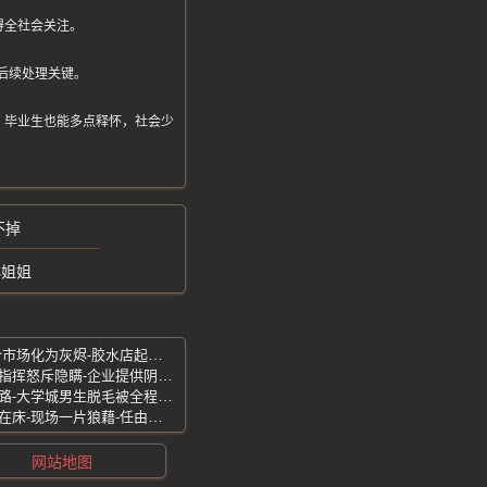
得全社会关注。
后续处理关键。
，毕业生也能多点释怀，社会少
不掉
小姐姐
湖北黄石东方装饰城-火灾真相曝光-半个市场化为灰烬-胶水店起火老板跑路
山西留神峪煤矿瓦斯爆炸搜救受阻-现场指挥怒斥隐瞒-企业提供阴阳图纸
晋中榆次西沙疗愈SPA翻车-擦边服务套路-大学城男生脱毛被全程偷拍
黑龙江大庆抓奸现场曝光-小三全身赤裸在床-现场一片狼藉-任由妻子撕衣打骂
网站地图