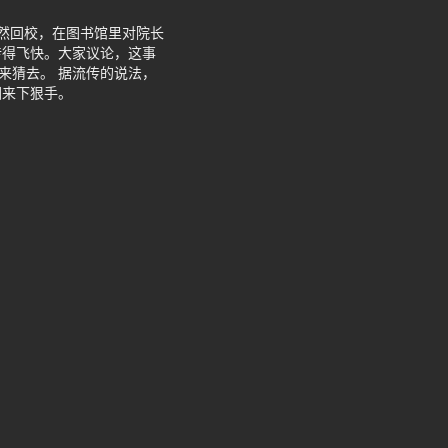
然回校，在图书馆里对院长
传得飞快。大家议论，这事
来猜去。 据流传的说法，
回来下狠手。