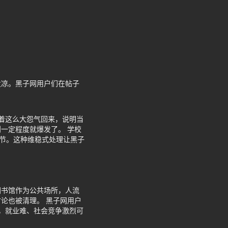
发凉。黑子网用户们在帖子
着这么大怨气回来，说明当
一定程度就爆发了。 学校
细节。这种维稳式处理让黑子
图书馆作为公共场所，人流
论也被清理。 黑子网用户
度，就业难、社会竞争激烈可