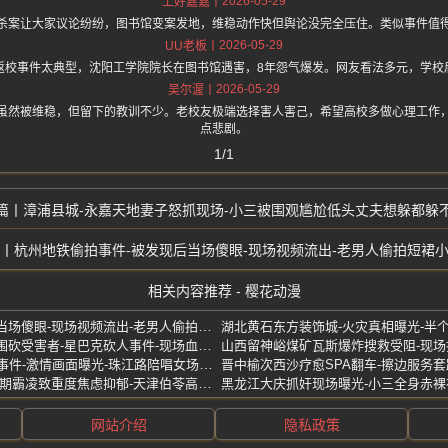
2026-05-29
上好嘉嘉
杀案让大家议论纷纷，图书馆变案发地，维稳动作快但舆论没完全压住。类似事件值
2026-05-29
UU老板
返校事件太典型，沈阳工学院院长在图书馆遇害，8年怨气爆发。网友看法多元，学校
2026-05-29
吴尔渥
虽然被维稳，但留下的教训不少。老校友极端选择害人害己，希望高校多做心理工作
点悲剧。
1/1
漳浦县城-永嘉天地妻子怒抓现场-小三被围观尴尬低头丈夫想躲都躲
杭州地铁偷拍事件-被发现后当场傻眼-现场视频流出-老男人偷拍短裙
相关内容推荐 - 樱花动漫
杭州地铁偷拍事件-被发现后当场傻眼-现场视频流出-老男人偷拍短裙小姐姐
珠海华发商都-疑似仇杀三人围砍受害者-星巴克砍人事件-现场血腥视频疯传
KTV51-南京温莎包间下大雨事件-激情画面曝光-珠江路陪唱女场面火辣
瑶瑶-遭同学偷拍私密视频-长期霸凌致重度焦虑抑郁-天津伯苓高级中学女生
网站介绍
隐私政策