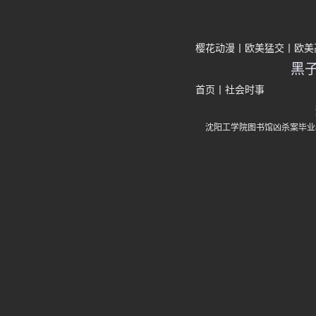
樱花动漫
欧美猛交
欧美
黑
首页
丨
社会时事
沈阳工学院图书馆凶杀案毕业