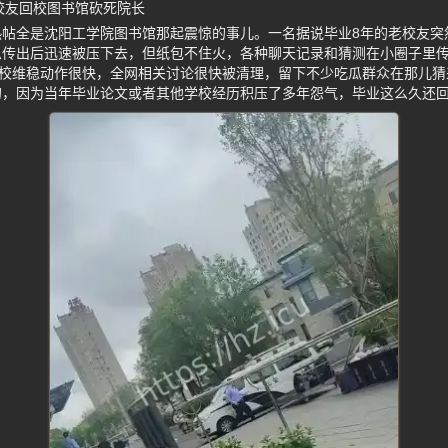
校友回校图书馆砍死院长
热帖全是沈阳工学院图书馆那起震惊的事儿。一名据说毕业8年的老校友突
息传出后迅速被压下去，但纸包不住火，各种聊天记录和猜测在小圈子里
学校维稳动作很快，全网相关讨论很快被清理，留下不少吃瓜群众在那儿猜
的，因为当年毕业论文或者其他学校经历积压了多年怨气，毕业这么久还