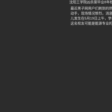
沈阳工学院凶杀案毕业8年
最近黑子网用户们刷到的
动手，现场情况惨烈，消
儿发生在5月19日上午，
这名校友可能是能源专业