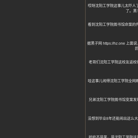
哎呀沈阳工学院这事儿太吓人
了。黑
看到沈阳工学院图书馆命案的
据黑子网 https://hz.
老哥们沈阳工学院这校友返校
哇这事儿闹得沈阳工学院全网
兄弟沈阳工学院图书馆变案发
没想到毕业8年还能闹出这么
哈哈不是笑，是沈阳工学院这