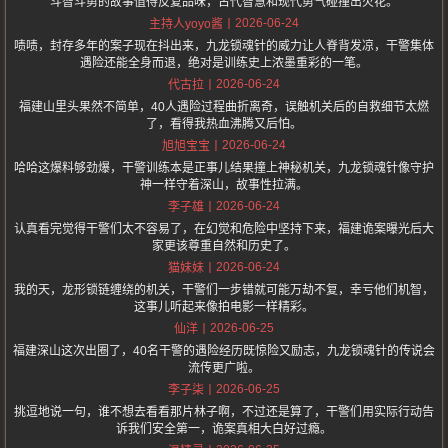
斗智斗勇的故事值得反复品味，古代智慧和现代勇气碰撞出火花。
2026-06-24
主持人yoyo酱
啧啧，封存多年的案子现在抖出来，九龙锁魂针的威力让人脊背发凉，干警集体
遇险还能全身而退，绝对是训练史上浓墨重彩的一笔。
2026-06-24
代古拉
福建山里头果然不简单，40人遇险过程曲折离奇，误触机关后的自救细节太燃
了，看得我热血沸腾又后怕。
2026-06-24
旭旭宝宝
哈哈这爆料够劲爆，干警训练本是正事儿结果撞上神秘机关，九龙锁魂针像守护
神一样守着深山，故事性拉满。
2026-06-24
李子雄
认真看完觉得干警们太不容易了，在幻觉和危险中坚持下来，福建诡案曝光后大
家更该尊重自然和历史了。
2026-06-24
猫妹妹
我的天，龙形锁链缠绕的机关，干警们一步错就可能万劫不复，幸亏他们机智，
这事儿听起来像拍电影一样精彩。
2026-06-25
仙洋
福建深山这次出圈了，40名干警的遇险经历既惊险又励志，九龙锁魂针的传说会
流传更广啦。
2026-06-25
李子柒
挑逗地说一句，谁不想去看看那片林子啊，不过还是算了，干警们用实际行动告
诉我们安全第一，诡案真相大白好过瘾。