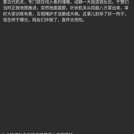
套古代机关，专门锁住闯入者的魂魄，动静一大就连锁反应。干警们
当时正按地图推进，突然地面震颤，针状机关从四面八方冒出来，幸
好大家训练有素，互相掩护才没酿成大祸。这事儿封存了好一阵子，
现在终于曝光，网友们炸锅了，直呼太惊险。