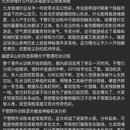
九龙锁魂针古代机关福建深山诡案揭秘
九龙锁魂针这名字一听就带点玄幻色彩，传说是明清时期某个隐秘宗
派留下的护山宝贝。九条龙形锁链缠绕核心机关，针尖能释放迷魂烟
雾，让人产生幻觉。干警们在训练中可能踩到触发石板，结果整片区
域的藤蔓和石块都活了过来。有人说当时有人看到模糊的龙影在林间
游走，空气里弥漫着奇异的香气。专家分析，这可能是结合了毒植和
机械的复合陷阱，设计得极为巧妙，既能防盗墓又能迷惑外人。福建
这块深山老林历史上就是神秘事件多发地，这次曝光让不少人开始翻
老黄历，挖那些尘封的民间传说。
福建深山封存诡案曝光干警遇险全过程
整个事件从训练开始到脱险，据内部消息用了将近一天时间。干警们
分成小组推进，谁料中途通讯中断，GPS信号也乱了套。误动机关
后，有人出现短暂昏迷，幻听幻视不断，还有人觉得身体被什么东西
拉扯。队长当机立断组织自救，用随身工具破开部分锁链，硬是开辟
出一条生路。救援队后来赶到时，看到现场一片狼藉，机关残骸散落
一地。官方封存这案子估计是为了避免引起恐慌，现在曝光了，大家
才知道背后有多凶险。想想那些穿着制服的汉子在林子里跟古机关斗
智斗勇，就觉得既英雄又带点传奇色彩。
干警野外训练意外触发神秘机关分析
干警野外训练本是常规项目，这次却成了诡案导火索。分析起来，可
能是地图老旧或者地形变化太大，导致他们偏离安全路线。九龙锁魂