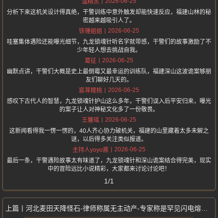
2026-06-25
温精灵
分析下来这机关设计得真绝，干警训练中意外触发却能快速反应，福建山林的秘
密越来越吸引人了。
2026-06-25
铁锤姐姐
哇塞集体遇险还能曝光细节，九龙锁魂针听名字就带感，干警们的故事激励了不
少年轻人想去挑战自我。
2026-06-25
葛征
幽默点讲，干警们大概是史上最倒霉又最幸运的训练队，福建深山这波诡案够朋
友们聊好几天的。
2026-06-25
宸荨糭桃
感叹下古代人的智慧，九龙锁魂针护山这么多年，干警们误入后平安归来，曝光
的案子让人对神秘文化多了一份敬畏。
2026-06-25
王馨瑶
这新闻看得我一愣一愣的，40人齐心协力破机关，福建的山里藏着太多未解之
谜，以后得多关注类似报道。
2026-06-25
主持人yoyo酱
最后一条，干警遇险故事太有味道了，九龙锁魂针和深山诡案结合得完美，现实
中的冒险远比小说精彩，大家都来讨论讨论吧！
1/1
河北麦田天降怪石-律师称属无主动产-专家称是罕见闪电熔岩-田主先占先得