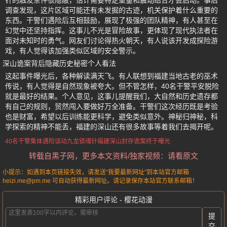
针的触发条件很隐蔽，估计需要特定重量和震动结合才会启动。事后
调查发现，这片区域可能还有未发掘的古迹，机关保护着什么重要的
东西。干警们遇险后互相鼓励，展现了极强的团队精神，有人甚至在
幻觉中还坚持指挥。这事儿不光是冒险故事，更体现了现代执法者在
面对未知时的勇气。网友们讨论得热火朝天，有人说该开发成探险游
戏，有人觉得该加强类似区域的安全警示。
深山诡案背后隐藏历史秘密个人看法
这起事件曝光后，各种解读满天飞。有人联想到福建当地古老的巫术
传说，有人觉得是自然现象被夸大。但不管怎样，40名干警平安脱险
就是最好的结果。个人意见，这事儿提醒我们，大自然和历史遗存都
有自己的规则，贸然闯入要做好万全准备。干警们这次经历既是考验
也是财富，希望以后训练能更科学，避免类似意外。神秘归神秘，科
学探索的精神不能丢，福建的深山还有很多故事等着我们去揭开呢。
40名干警集体遇险
误动九龙锁魂针
福建深山封存诡案终于曝光
转载自黑子网，更多本文资料/独家视频：请看原文
小提示：如遇到本页链接失效，请发送“我要最新网址”到本站官方邮箱
heizi.me@pm.me 可自动获得最新网址。请记录保存本站官方联系邮箱！
精彩用户评论 - 樱花动漫
提
交