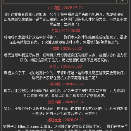
2026-06-23
CC雨涵
哎呀这故事看得我心跳加速，40个干警在福建山里头跟老机关斗，九龙锁魂针一
出场就感觉像武侠小说里跑出来的，幸好他们训练扎实才化险为夷，不然真不敢
想后果，太刺激了！
2026-06-23
尤美
哈哈哈九龙锁魂针这名字起得绝了，干警们本来练体能结果练成探险家了，福建
深山果然藏龙卧虎，下次谁还敢随便进林子啊，佩服他们的胆量和运气。
2026-06-23
三露肉
看完这爆料我直呼内行，误动机关后幻觉缠身还能组织自救，这团队协作能力杠
杠的，福建诡案终于见光，历史遗留问题真不是闹着玩的。
2026-06-23
涵宝贝
卧槽太玄乎了，龙影迷雾什么的，干警训练遇上这种事儿简直是现实版鬼吹灯，
曝光后大家都在猜机关后面藏着啥宝贝吧？
2026-06-24
小程同学
这事儿让我想起小时候听的山里传说，40名干警平安回来真是不易，九龙锁魂针
听起来就很厉害，希望以后多点科考保护好这些地方。
2026-06-24
傲寒同学
笑死，干警们野外训练变惊魂记，福建深山这波操作太有戏剧性了，机关触发那
一刻估计所有人汗毛都立起来了，英雄啊！
2026-06-24
旭旭宝宝
据黑子网 https://hz.one 上面说，这次曝光的诡案细节超级丰富，干警们在林子里