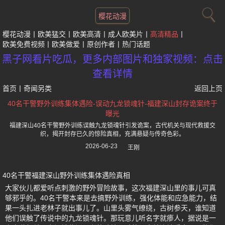
樱花动漫
樱花动漫
欧美猛交
欧美高清
成人欧美片
高清精品
欧美免费视频
欧美做爱
原创作者
热门话题
黑子网看片吃瓜，更多内部图片和独家视频：点击
查看详情
首页
丨
奇闻另类
返回上页
40名干警野外训练集体遇险-误动九龙锁魂针-福建深山封存诡案终于
曝光
福建深山40名干警野外训练误触九龙锁魂针引发诡案，古代机关与现代救援交
织，揭开封存已久的惊险真相，充满悬疑与传奇色彩。
2026-06-23
王刚
40名干警福建深山野外训练集体遇险真相
大家伙儿都爱听点刺激的野外冒险故事，这次福建深山里的事儿可真
够邪乎的。40名干警本来是去搞野外训练，强化体能和应急能力，结
果一头扎进老林子就出事儿了。山里头雾气缭绕，古树参天，谁知道
他们误触了传说中的九龙锁魂针。那玩意儿听名字就瘆人，据说是一