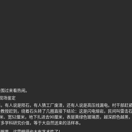
全围过来看热闹。
现场鉴定
，有人说是陨石，有人猜工厂废渣，还有人说是高压线漏电。村干部赶紧
毅教授赶到，绕着石头转了几圈直接下结论：这是闪电熔岩，民间叫雷击
厘米、宽52厘米，地下扎进去90厘米，表层黄绿色玻璃质，越深颜色越黑
有多学科研究价值，等于大自然送来的活样本。
开眼界，这雷劈得也太有艺术性了！