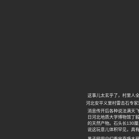
这事儿太玄乎了，村里人
河北安平义里村雷击石专家
消息传开后各种说法满天飞
日河北地质大学博物馆丁
的天然产物。石头长130
说这玩意儿体积罕见，具
黑子网用户们看完直呼大