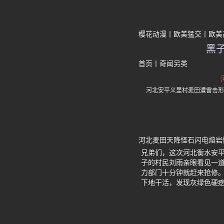
樱花动漫
欧美猛交
欧美
黑
首页
丨
奇闻另类
河北安平义里村麦田遭雷击形
河北麦田天降怪石闪电熔岩
兄弟们，这次河北衡水安平
子的村民刘雨亲眼看见一
力部门十分钟就赶来抢修。
下地干活，发现灰绿色硬