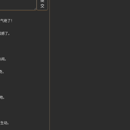
提
交
运气绝了！
震撼了。
！
热闹。
稀奇。
地。
么生动。