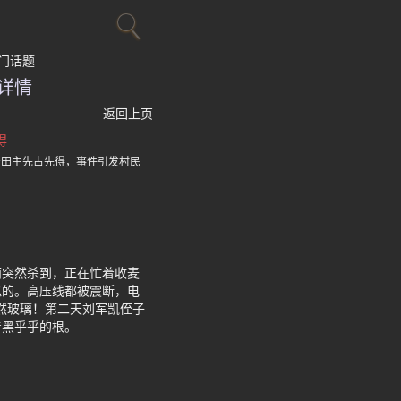
门话题
详情
返回上页
得
产田主先占先得，事件引发村民
雨突然杀到，正在忙着收麦
似的。高压线都被震断，电
然玻璃！第二天刘军凯侄子
着黑乎乎的根。