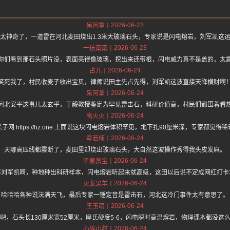
2026-06-23
呆阿拿
太神奇了，一道雷在河北麦田烧出1.3米大玻璃石头，专家说是闪电熔岩，刘军凯这
2026-06-23
一枝南南
你们看到那石头照片没，表面亮得像玻璃，挖出来还带根，闪电威力真不是盖的，太
2026-06-24
占儿
笑死我了，村民收麦子收出宝贝，律师说田主先占先得，刘军凯这波直接天降横财啊
2026-06-24
呆阿拿
河北安平这事儿太玄乎，丁毅教授鉴定为罕见雷击石，科研价值高，村民们都围着看
2026-06-24
高火火
子网 https://hz.one 上面说这块闪电熔岩体积罕见，地下扎90厘米深，专家都觉得
2026-06-24
章若楠
天哪高压线都震断了，麦田里却烧出玻璃石头，大自然这波操作秀得我头皮发麻。
2026-06-24
听泉赏宝
慕刘军凯啊，种地种出科研样本，闪电熔岩听起来就高级，这田以后说不定成网红打卡
2026-06-24
火龙果羊
哈哈哈各种说法满天飞，最后专家一锤定音是雷击石，河北这冷门事件太有意思了。
2026-06-24
王玉萌
吧，石头长130厘米宽52厘米，摩氏硬度5-6，闪电瞬时高温熔岩，物理课本都没这
2026-06-24
心碎小甜