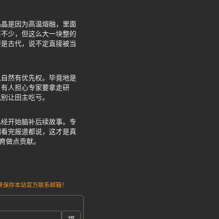
晶晶是因为高温熔融，里面
石不少，但这么大一块整的
要是古代，说不定直接被当
凯自然有优先权。毕竟地是
，有人担心专家要拿走研
也别让田主吃亏。
已经开始脑补后续故事。专
们看完报道都说，这才是真
教育做点贡献。
请记录保存本站官方联系邮箱！