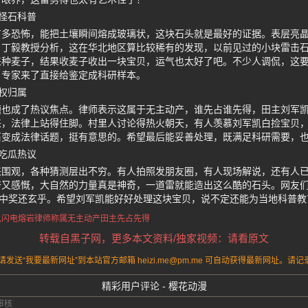
怪石科普
有多恐怖，能把土壤瞬间熔成玻璃状，这块石头就是最好的证据。表层亮
。丁毅教授分析，这在华北地区算比较稀有的发现，以前见过的小块雷击
来种麦子，结果收麦子收出一块宝贝，运气也太好了吧。不少人调侃，这
，专家来了直接给鉴定成科研样本。
权归属
题也成了热议焦点。律师表示这属于无主动产，谁先占谁先得，田主刘军
来，法律上站得住脚。村里人讨论得热火朝天，有人羡慕刘军凯白捡宝贝
石变成法律话题，挺有意思的。希望最后能妥善处理，既满足科研需要，
吃瓜热议
来围观，各种猜测层出不穷。有人拍照发朋友圈，有人现场解说，还有人
奋又感慨，大自然的力量真是神奇，一道雷就能造出这么酷的石头。网友
票中奖还玄乎。希望刘军凯能好好处理这块宝贝，说不定还能为当地科普
见闪电熔岩
律师称属无主动产
田主先占先得
转载自黑子网，更多本文资料/独家视频：请看原文
送“我要最新网址”到本站官方邮箱 heizi.me@pm.me 可自动获得最新网址。
精彩用户评论 - 樱花动漫