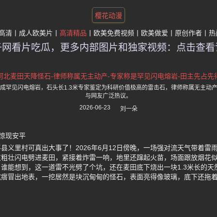
樱花动漫
高清
成人欧美片
高清精品
欧美免费视频
欧美做爱
原创作者
热
子网看片吃瓜，更多内部图片和独家视频：点击查看
河北麦田天降怪石-律师称属无主动产-专家称是罕见闪电熔岩-田主先占先
成罕见闪电熔岩，石头长1.3米专家鉴定为科研价值极高的雷击石，律师称属无主动
与网友广泛热议。
2026-06-23
刘一朵
惊现安平
县义里村可真出大事了！2026年6月12日傍晚，一场强对流天气带着雷
道粗壮闪电劈进麦田，紧接着炸雷一响，地里还蹿起火苗，场面跟放烟花
谁能想到，这一道雷不光劈了个坑，还在麦田底下烧出一块1.3米长的天
疙瘩冒出地表，一挖居然是块沉甸甸的怪石，表面亮得像玻璃，底下还拖