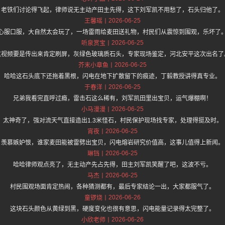
老铁们讨论得飞起，律师说无主动产田主先得，这下刘军凯不用愁了，石头归他了。
2026-06-25
王馨瑶
心服口服，大自然太会玩了，一场雷雨给麦田送礼物，村民们从震惊到围观，乐坏了
2026-06-25
听泉赏宝
这视频要是传出来肯定刷屏，灰绿色玻璃质石头，专家现场鉴定，河北安平这次出名了
2026-06-25
芥末小章鱼
哈哈这石头底下还拖着黑根，闪电在地下扩散留下的痕迹，丁毅教授讲得真专业。
2026-06-25
于春洋
兄弟我看完直呼过瘾，雷击石这么稀有，刘军凯田里出宝贝，运气爆棚啊！
2026-06-25
小马漫漫
太神奇了，强对流天气直接造出1.3米怪石，村民保护现场找专家，处理得挺及时。
2026-06-25
宵夜
羡慕嫉妒恨，谁家麦田能被雷劈出宝贝，闪电熔岩研究价值高，这事儿值得上新闻。
2026-06-25
琳铛
哈哈律师观点亮了，无主动产先占先得，田主刘军凯笑醒了吧，这波不亏。
2026-06-25
马杰
村民围观场面肯定热闹，各种猜测都有，最后专家结论一出，大家都服气了。
2026-06-26
童锣烧
这块石头颜色从黄绿到黑，硬度变化也很有意思，闪电能量记录得太完整了。
2026-06-26
小欣老师