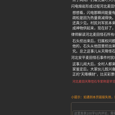
闪电熔岩形成过程河北麦田
想想看，闪电那瞬间能量
疏松是因为热量衰减得快
还真少见。村民刘军凯本
成神物供起来，现在好了
律师解读河北麦田怪石所有
石头挖出来后，归属权问
他的，石头从他田里挖出
究。总之这事儿从天降怪
河北安平麦田怪石事件村民
这事儿闹大后，全村人都
家鉴定后，大家伙儿既兴
正的“天降横财”，比买彩
河北麦田天降怪石
专家称是
罕
小提示：如遇到本页链接失效，请发