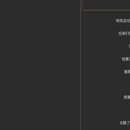
哈哈这也
兄弟们
哇塞
据黑
羡
太酷了