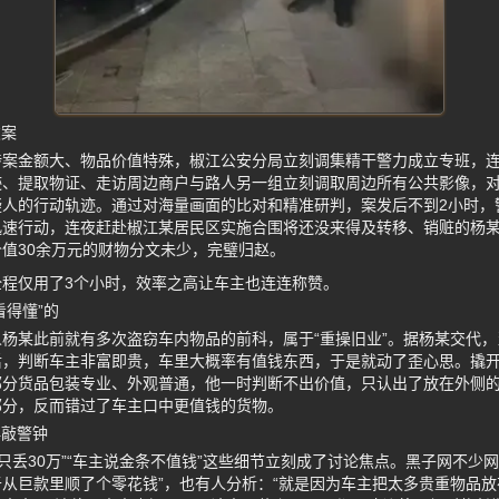
破案
涉案金额大、物品价值特殊，椒江公安分局立刻调集精干警力成立专班，
迹、提取物证、走访周边商户与路人另一组立刻调取周边所有公共影像，
疑人的行动轨迹。通过对海量画面的比对和精准研判，案发后不到2小时，
迅速行动，连夜赶赴椒江某居民区实施合围将还没来得及转移、销赃的杨
值30余万元的财物分文未少，完璧归赵。
程仅用了3个小时，效率之高让车主也连连称赞。
看得懂”的
杨某此前就有多次盗窃车内物品的前科，属于“重操旧业”。据杨某交代
后，判断车主非富即贵，车里大概率有值钱东西，于是就动了歪心思。撬
部分货品包装专业、外观普通，他一时判断不出价值，只认出了放在外侧
部分，反而错过了车主口中更值钱的货物。
再敲警钟
物只丢30万”“车主说金条不值钱”这些细节立刻成了讨论焦点。黑子网不少
从巨款里顺了个零花钱”，也有人分析：“就是因为车主把太多贵重物品