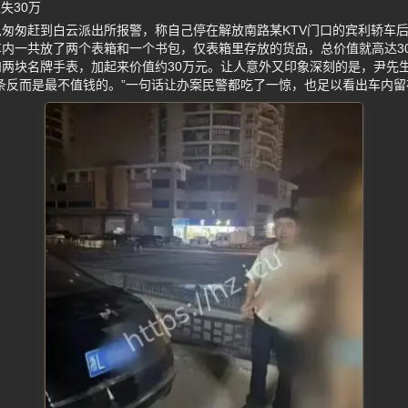
失30万
匆匆赶到白云派出所报警，称自己停在解放南路某KTV门口的宾利轿车
内一共放了两个表箱和一个书包，仅表箱里存放的货品，总价值就高达30
两块名牌手表，加起来价值约30万元。让人意外又印象深刻的是，尹先
条反而是最不值钱的。”一句话让办案民警都吃了一惊，也足以看出车内