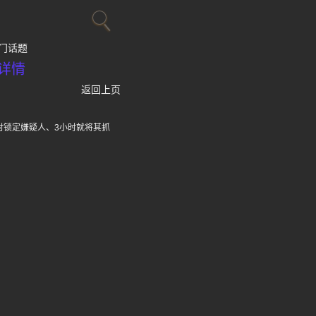
门话题
详情
返回上页
时锁定嫌疑人、3小时就将其抓