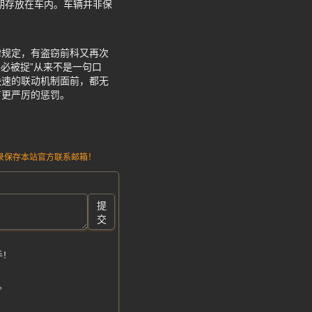
期存放在车内。车辆并非保
律规定，有盗窃前科又再次
必被捉”从来不是一句口
快速的联动机制面前，都无
有更严厉的惩罚。
请记录保存本站官方联系邮箱！
提
交
手！
。