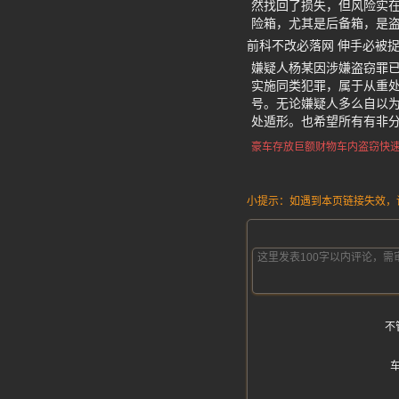
然找回了损失，但风险实
险箱，尤其是后备箱，是
前科不改必落网 伸手必被
嫌疑人杨某因涉嫌盗窃罪
实施同类犯罪，属于从重处
号。无论嫌疑人多么自以
处遁形。也希望所有有非
豪车存放巨额财物
车内盗窃快
小提示：如遇到本页链接失效，请发
不