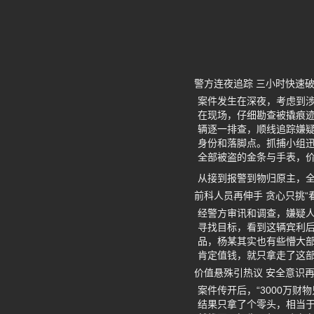
警方连夜追踪 三小时快速
案件发生在深夜，考虑到
在现场，仔细勘查被撬痕
辆逐一排查，顺线追踪嫌
身份和落脚点。抓捕小组
全部被盗的金条与手表，价
从接到报警到物归原主，全
前科人员再伸手 贪心只挑“
经警方审讯和调查，嫌疑人
寻找目标，看到这辆宾利
品，杨某其实也有些懵大
肯定值钱，就只拿走了这
价值悬殊引热议 安全意识
案件传开后，“3000万财
结果只拿了个零头，相当于