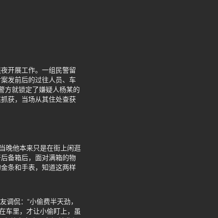
连夜开展工作。一组民警留
对案发前后的过往人员、车
警方就锁定了嫌疑人杨某的
某抓获，当场从其住处查获
，当晚他本来只是在街上闲逛
开后备箱后，面对满箱的物
的金条和手表，知道这两样
网友调侃：“小偷费半天劲，
放在车里，才让小偷盯上，虽