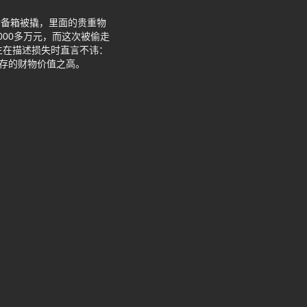
后备箱被撬，里面的贵重物
00多万元，而这次被偷走
生在描述损失时直言不讳：
留存的财物价值之高。