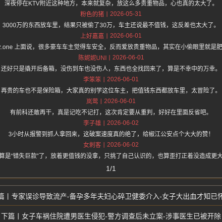
深夜停在KTV附近这种地方，本来就复杂，放这么多贵重物品，心也真的太大了。
2026-05-31
粉色的猪
3000万的东西放车里，结果只被偷了30万，车主还说最不值钱，这反差也太大了。
2026-06-01
上好嘉嘉
s://hz.one 上面说，很多豪车车主觉得车安全，反而爱放贵重物品，其实在小偷眼里就
2026-06-01
陈妮妮UNI
还好只是撬开后备箱，没伤到车也没伤人，东西也全找回来了，算是不幸中的万幸。
2026-06-01
李笨笨
再贵的车也不是保险箱，大家真的别学这位车主，把值钱东西都放车里，太冒险了。
2026-06-01
岚莺
有前科还敢再干，真是记吃不记打，这次肯定要从重判，好好在里面反省吧。
2026-06-02
李子雄
3小时从报警到抓人拿回来，这破案速度真的绝了，给椒江公安点个大大的赞！
2026-06-02
女刺客
算是“错失巨款”了，放着更值钱的没拿，只挑了自己认识的，也算歪打正着没造成更
1/1
专家误诊导致流产-备孕多年夫妇心碎卫健委介入-女子大出血才知已
女子车祸住院遭男医生侵犯-警方调查后未立案-涉事医生已被开除