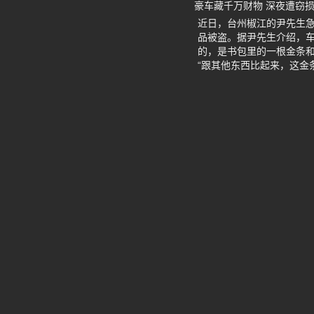
豪车藏千万财物 深夜遭窃损
近日，台州椒江的尹先生急
品被盗。据尹先生介绍，车
的，是书包里的一根金条和
“跟其他东西比起来，这金