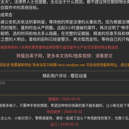
在太大”。法律界人士也提醒，无论出于什么原因，都不建议将巨额财物长
盗窃案件中的高频目标。
捉成常态
已被公安机关依法刑事拘留，等待他的将是法律的从重处罚。因为根据法
罚的情形，量刑时会从严把握。这起3小时速破的案件，再次证明了“伸手
为聪明、选的时间和地点多么隐蔽，在完整的证据链、精准的侦查手段和
分之想的人明白，曾经的前科已经是警示，再次铤而走险，等待自己的只
速破案
有前科人员再犯罪
贵重物品保管警示
盗窃案件从严处罚
涉案财物全额追回
转载自黑子网，更多本文资料/独家视频：请看原文
送“我要最新网址”到本站官方邮箱 heizi.me@pm.me 可自动获得最新网址。
精彩用户评论 - 樱花动漫
2026-05-31
聂傲娇
管偷多偷少，只要伸手就别想跑，希望这种快侦快破的案子越多越好，让小偷无处下
2026-05-31
你的欲梦
车主心大、小偷识货少、警察速度快，凑在一起成了这么个有戏剧性的案子，也算少见
2026-05-31
洁己