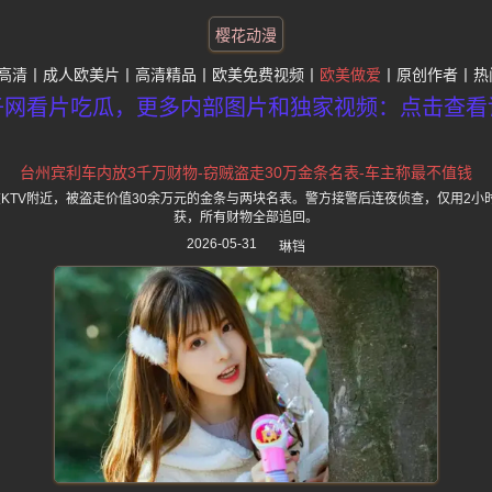
樱花动漫
高清
成人欧美片
高清精品
欧美免费视频
欧美做爱
原创作者
热
子网看片吃瓜，更多内部图片和独家视频：点击查看
台州宾利车内放3千万财物-窃贼盗走30万金条名表-车主称最不值钱
KTV附近，被盗走价值30余万元的金条与两块名表。警方接警后连夜侦查，仅用2小
获，所有财物全部追回。
2026-05-31
琳铛