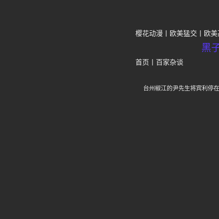
樱花动漫
欧美猛交
欧美
黑
首页
丨
百家杂谈
台州椒江的尹先生将宾利停在