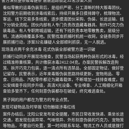
警方深挖整条贩毒链条 层层追踪锁定32名涉案人员
看似零散的运毒伪装背后，是组织严密、分工清晰的特大贩毒团伙。
沈阳警方前期收到涉毒线索后，持续开展多日摸排蹲守，梳理物流、
客运、线下交易多条线索，逐步摸清团伙采购、伪装、长途运输、线
下分销全流程。团伙内部有人专门负责改造藏毒器具、制作巧克力伪
装毒品，有人专职跨城运输，还有下线负责本地零散售卖，层级分
明，流通网络覆盖多地。民警找准抓捕时机统一收网，全链条同步开
展抓捕行动，涉案32名嫌疑人全部顺利抓获，无一人脱逃。
现场清点两千余克冰毒 花式伪装全部被警方逐一识破
抓捕行动同步开展现场搜查，民警当场起获两种伪装形式的冰毒，经
过精准称重核算，共计缴获冰毒2412.04克。办案民警拆解改造狗
笼、拆开巧克力包装，逐一清点所有违禁品，全部固定物证、做好登
记留存。民警表示，近年来毒贩伪装思路持续更新，宠物用品、零
食、日用品、汽配零件都沦为藏毒载体，不断增加一线排查难度，但
公安缉查手段同步升级，高清X光设备、专业嗅查、人工精细化开箱
查验多管齐下，任何刻意伪装都存在破绽，终究难逃查处。
黑子网的用户都在为警方的专业点赞。
发现可疑物品及时举报 切勿触碰涉毒红线
案件办结后，沈阳公安发布安全提醒，市民日常收发快递、乘坐长途
交通，若发现包装异常、气味怪异、外形刻意伪装的巧克力、宠物笼
等物品，不要自行处置，第一时间联系车站、物流工作人员或是拨打