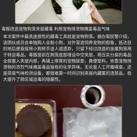
毒贩改造宠物狗笼夹层藏毒 利用宠物排泄物掩盖毒品气味
本次案件中最具迷惑性的藏毒工具就是宠物狗笼。据办案民警介绍，
该团伙成员会单独购入全新小狗，对外营造饲养宠物的假象，抵达目
的地后便直接将小狗转手送人或遗弃，只留下经过改造的金属狗笼用
于转运毒品。毒贩提前在狗笼底部增设中空夹层，将压实分装的毒品
全部塞入夹层内部，再铺上厚厚的宠物尿垫、粪便垫料，依靠宠物排
泄物的浓烈气味掩盖毒品独有的化学异味。无论是人工开箱嗅查，还
是简易气味检测设备，都很难第一时间识别夹层内藏匿的违禁品，极
大提升了跨区域运毒的隐蔽性。