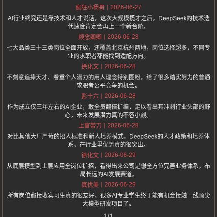
2026-06-27
疯狂小杨哥
AI行业终究还是靠技术和人才说话，这次大规模揽才之后，DeepSeek的技术迭
代速度肯定会再上一个新台阶。
2026-06-28
顾念卿卿
七大品类三十三类岗位全面开放，还覆盖北京杭州两地，岗位选择超多，不同专
业的求职者都能找到适配方向。
2026-06-28
徐化文
不刻意追捧天才、看重个人潜力的用人理念特别圈粉，给了很多踏实努力的普通
求职者公平竞争的机会。
2026-06-28
彭十六
作为成立仅三年左右的AI企业，敢全员翻倍扩编，足以看出其冲刺行业头部的野
心，未来发展潜力真的不容小觑。
2026-06-28
上官带刀
对比其他大厂严苛的招人标准和新人培养模式，DeepSeek的人才政策和培养体
系，在行业里优势真的很突出。
2026-06-29
徐化文
从底层模型到上层应用全岗位扩招，看得出来公司是想全方位完善业务体系，布
局长远的AI发展赛道。
2026-06-29
真优美
所有岗位都接收实习生真的很友好，很多AI专业学生终于能有机会接触一线顶尖
大模型研发项目了。
1/1