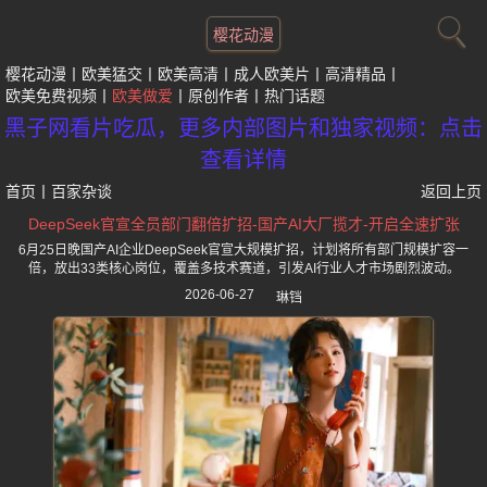
樱花动漫
樱花动漫
欧美猛交
欧美高清
成人欧美片
高清精品
欧美免费视频
欧美做爱
原创作者
热门话题
黑子网看片吃瓜，更多内部图片和独家视频：点击
查看详情
首页
丨
百家杂谈
返回上页
DeepSeek官宣全员部门翻倍扩招-国产AI大厂揽才-开启全速扩张
6月25日晚国产AI企业DeepSeek官宣大规模扩招，计划将所有部门规模扩容一
倍，放出33类核心岗位，覆盖多技术赛道，引发AI行业人才市场剧烈波动。
2026-06-27
琳铛