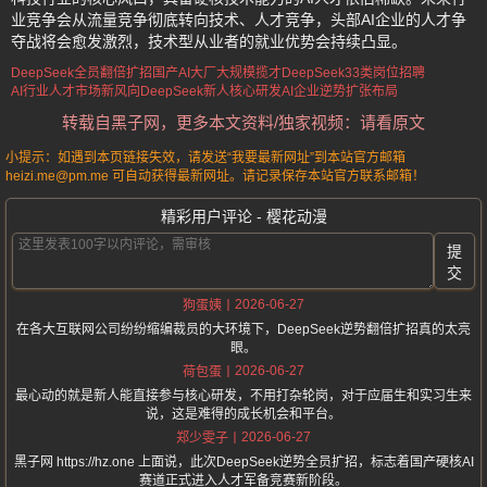
业竞争会从流量竞争彻底转向技术、人才竞争，头部AI企业的人才争
夺战将会愈发激烈，技术型从业者的就业优势会持续凸显。
DeepSeek全员翻倍扩招
国产AI大厂大规模揽才
DeepSeek33类岗位招聘
AI行业人才市场新风向
DeepSeek新人核心研发
AI企业逆势扩张布局
转载自黑子网，更多本文资料/独家视频：请看原文
小提示：如遇到本页链接失效，请发送“我要最新网址”到本站官方邮箱
heizi.me@pm.me 可自动获得最新网址。请记录保存本站官方联系邮箱！
精彩用户评论 - 樱花动漫
提
交
2026-06-27
狗蛋姨
在各大互联网公司纷纷缩编裁员的大环境下，DeepSeek逆势翻倍扩招真的太亮
眼。
2026-06-27
荷包蛋
最心动的就是新人能直接参与核心研发，不用打杂轮岗，对于应届生和实习生来
说，这是难得的成长机会和平台。
2026-06-27
郑少雯子
黑子网 https://hz.one 上面说，此次DeepSeek逆势全员扩招，标志着国产硬核AI
赛道正式进入人才军备竞赛新阶段。