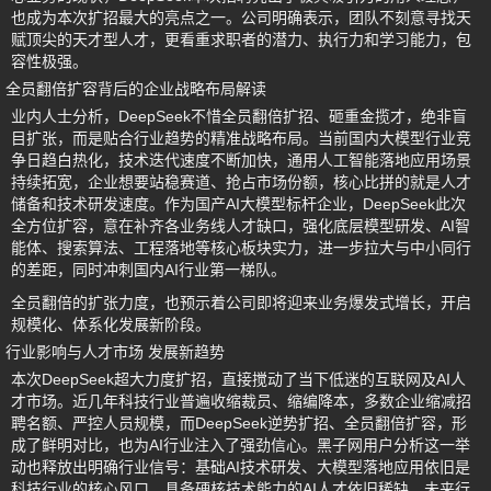
也成为本次扩招最大的亮点之一。公司明确表示，团队不刻意寻找天
赋顶尖的天才型人才，更看重求职者的潜力、执行力和学习能力，包
容性极强。
全员翻倍扩容背后的企业战略布局解读
业内人士分析，DeepSeek不惜全员翻倍扩招、砸重金揽才，绝非盲
目扩张，而是贴合行业趋势的精准战略布局。当前国内大模型行业竞
争日趋白热化，技术迭代速度不断加快，通用人工智能落地应用场景
持续拓宽，企业想要站稳赛道、抢占市场份额，核心比拼的就是人才
储备和技术研发速度。作为国产AI大模型标杆企业，DeepSeek此次
全方位扩容，意在补齐各业务线人才缺口，强化底层模型研发、AI智
能体、搜索算法、工程落地等核心板块实力，进一步拉大与中小同行
的差距，同时冲刺国内AI行业第一梯队。
全员翻倍的扩张力度，也预示着公司即将迎来业务爆发式增长，开启
规模化、体系化发展新阶段。
行业影响与人才市场 发展新趋势
本次DeepSeek超大力度扩招，直接搅动了当下低迷的互联网及AI人
才市场。近几年科技行业普遍收缩裁员、缩编降本，多数企业缩减招
聘名额、严控人员规模，而DeepSeek逆势扩招、全员翻倍扩容，形
成了鲜明对比，也为AI行业注入了强劲信心。黑子网用户分析这一举
动也释放出明确行业信号：基础AI技术研发、大模型落地应用依旧是
科技行业的核心风口，具备硬核技术能力的AI人才依旧稀缺。未来行