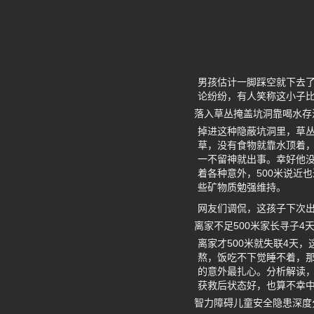
男孩估计一脚踩空就下去
论纷纷，有人笑称这小子
落入草丛掩盖坑洞靠喝水存
掉进这种隐蔽坑洞里，草丛
草，没有食物就靠水顶着
一不留神就出事。幸好他没
着各种意外，500米说近
些矿物质勉强维持。
网友们调侃，这孩子下次
离家不足500米家长寻子4
离家才500米就失联4天
熬，饭吃不下觉睡不着，那
的意外最扎心。分析解读
获救后状态好，也算不幸
智力障碍儿童安全隐患深度