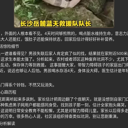
了，外面的人根本看不见。4天时间够煎熬的，喝点脏水维持生命，意志力
比大人还能扛，饿肚子还能保持状态，回家后估计得好好补补营养。
活惊险细节
一遮谁看得见？男孩失联后家人肯定疯了似的找，结果就在家附近500
，这求生本能太强了。分析起来，农村或者郊区这种废弃坑洞不少，尤其
乱动，保存体力等到救援。 这事提醒大家，带智力障碍孩子的家庭出门
也近，说远也够让人后怕。男孩喝水存活4天，身体没大碍，医生估计是年
出门得系个铃铛，不然又玩消失。
天心路历程
，这距离听起来多讽刺。家长估计把周边翻了个底朝天，就是没想到自家门
种焦虑黑子网用户都能感同身受。找到孩子那一刻，估计全家抱头痛哭，
，这说明日常安全教育不能松懈，尤其是对智力障碍儿童。家长以后得多
中的万幸。很多热心人说，社区该组织排查类似坑洞，别让悲剧重演。
分析解读