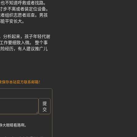
后也不知道呼救或者找路。
寸步不离或者装定位设备。
或者组织志愿者巡查。男孩
都能平安长大。
。分析起来，孩子年轻代谢
工作要细致入微。 整个事
惊险经历，有人建议推广儿
请记录保存本站官方联系邮箱！
提
交
睁大眼睛看路啊。