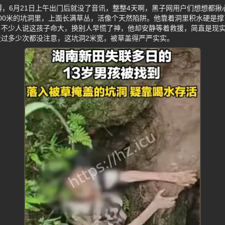
碍，6月21日上午出门后就没了音讯，整整4天啊，黑子网用户们想想都揪
00米的坑洞里，上面长满草丛，活像个天然陷阱。他靠着洞里积水硬是
不少人说这孩子命大，换别人早慌了神，他却安静等着救援，简直是现实
走过多少次都没注意，这坑洞2米宽，被草盖得严严实实。