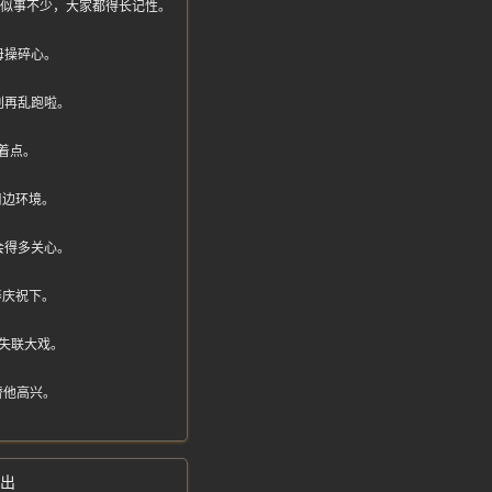
面说类似事不少，大家都得长记性。
母操碎心。
别再乱跑啦。
着点。
周边环境。
会得多关心。
养庆祝下。
失联大戏。
替他高兴。
不出