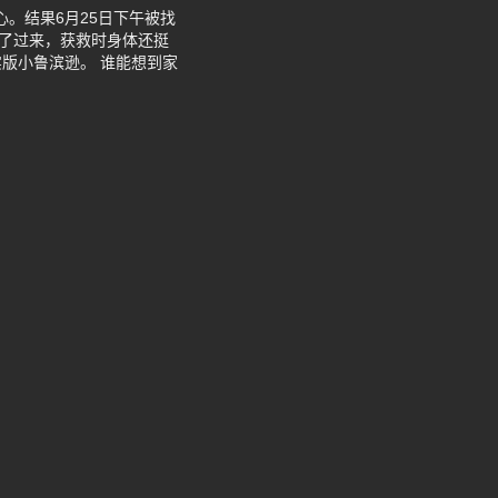
心。结果6月25日下午被找
撑了过来，获救时身体还挺
版小鲁滨逊。 谁能想到家