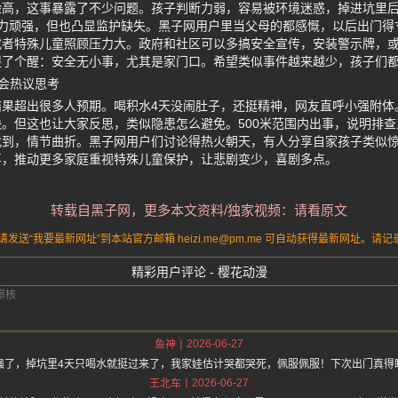
险高，这事暴露了不少问题。孩子判断力弱，容易被环境迷惑，掉进坑里
命力顽强，但也凸显监护缺失。黑子网用户里当父母的都感慨，以后出门得
或者特殊儿童照顾压力大。政府和社区可以多搞安全宣传，安装警示牌，
提了个醒：安全无小事，尤其是家门口。希望类似事件越来越少，孩子们
会热议思考
结果超出很多人预期。喝积水4天没闹肚子，还挺精神，网友直呼小强附体
。但这也让大家反思，类似隐患怎么避免。500米范围内出事，说明排查
找到，情节曲折。黑子网用户们讨论得热火朝天，有人分享自家孩子类似
事，推动更多家庭重视特殊儿童保护，让悲剧变少，喜剧多点。
转载自黑子网，更多本文资料/独家视频：请看原文
送“我要最新网址”到本站官方邮箱 heizi.me@pm.me 可自动获得最新网址。
精彩用户评论 - 樱花动漫
2026-06-27
鱼神
强了，掉坑里4天只喝水就挺过来了，我家娃估计哭都哭死，佩服佩服！下次出门真得
2026-06-27
王北车