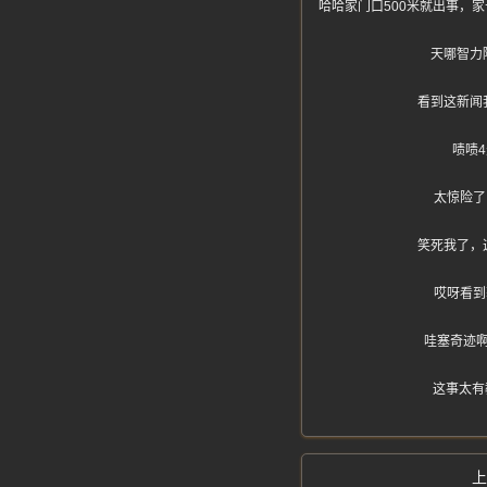
哈哈家门口500米就出事，家长
天哪智力
看到这新闻
啧啧
太惊险了
笑死我了，
哎呀看到
哇塞奇迹
这事太有