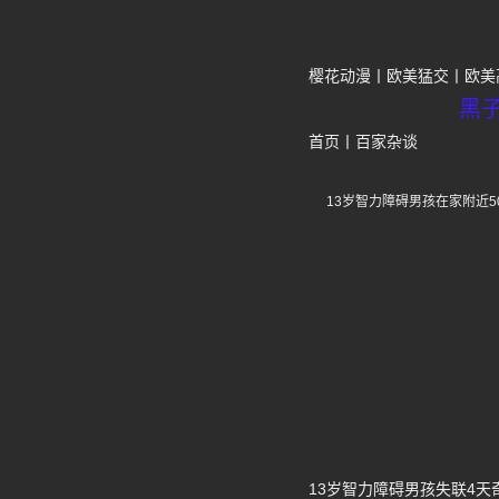
樱花动漫
欧美猛交
欧美
黑
首页
丨
百家杂谈
13岁智力障碍男孩在家附近
13岁智力障碍男孩失联4天