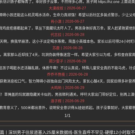
估计肠子都悔青了。幸好孩子没事，不然得多心疼。黑子网 https://hz.one 上
2026-06-27
大漠叔叔
障碍小孩还能这么机灵喝水活命，生命力真顽强！希望以后社区多装点警示，少让父
2026-06-27
肖小潇
我鸡皮疙瘩都起来了，草丛下面藏坑太吓人了。男孩身体好真万幸，家人赶紧抱紧他
2026-06-28
代古拉
4天啊，换我早崩溃，这小子淡定喝水等救，简直小英雄本色。家长以后可得24小时盯
2026-06-28
苏鹿
，离家那么近却找了4天，坑洞伪装得像迷宫一样。希望大家引以为戒，多检查自家
2026-06-28
郑少雯子
这孩子喝脏水还活蹦乱跳，体质牛啊！不过认真说，特殊儿童安全真的不能马虎，社
2026-06-28
乔乔不熬夜
获救消息松口气，智力障碍小孩独自出门风险太大。家长心酸4天，回家后得多补营
2026-06-29
大呜哟
啊！草掩盖的坑就跟隐藏关卡似的，男孩顺利通关。呼吁大家出门带好定位，别再上演
2026-06-29
浪子辉
教育意义了，500米都出意外，说明安全意识得从娃娃抓起。孩子没事就好，大家都
1/1
深圳男子往尿道塞入25厘米数据线-医生直呼不罕见-硬撑12小时取