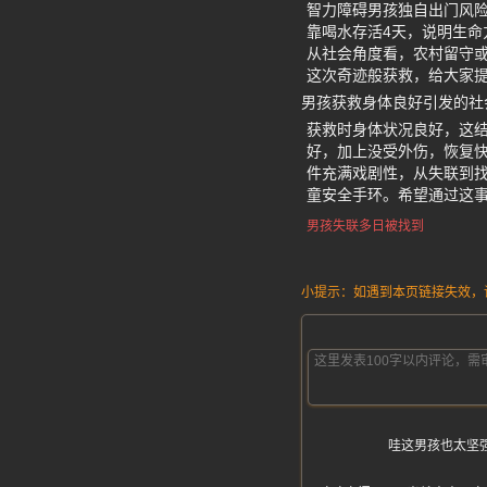
智力障碍男孩独自出门风
靠喝水存活4天，说明生
从社会角度看，农村留守
这次奇迹般获救，给大家
男孩获救身体良好引发的社
获救时身体状况良好，这
好，加上没受外伤，恢复快
件充满戏剧性，从失联到
童安全手环。希望通过这
男孩失联多日被找到
小提示：如遇到本页链接失效，请发
哇这男孩也太坚