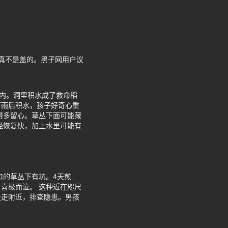
真不是盖的。黑子网用户议
米内。洞里积水成了救命稻
下雨后积水，孩子好奇心重
得多留心。草丛下面可能藏
轻恢复快，加上水里可能有
口的草丛下有坑。4天煎
喜极而泣。 这种近在咫尺
走走附近，排查隐患。男孩