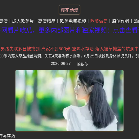
樱花动漫
高清
成人欧美片
高清精品
欧美免费视频
欧美做爱
原创作者
热
子网看片吃瓜，更多内部图片和独家视频：点击查看
男孩失联多日被找到-离家不到500米-靠喝水存活-落入被草掩盖的坑洞中
500米内落入草丛掩盖坑洞，失联4天靠喝积水存活，6月25日被找到身体状况良好，
2026-06-27
徐依莎
奇迹获救